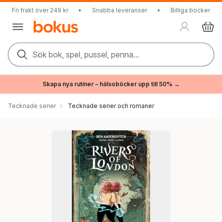
Fri frakt över 249 kr
•
Snabba leveranser
•
Billiga böcker
Sök bok, spel, pussel, penna...
Skapa nya rutiner – hälsoböcker upp till 50% →
Tecknade serier
Tecknade serier och romaner