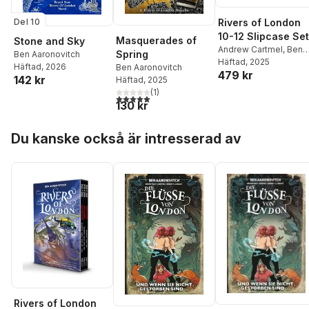
Del 10
Rivers of London
10-12 Slipcase Set
Masquerades of
Stone and Sky
Andrew Cartmel
,
Ben
Spring
Ben Aaronovitch
Aaronovitch
Häftad
, 2025
,
Jose
Häftad
, 2026
Ben Aaronovitch
479 kr
Maria Beroy
,
James
142 kr
Häftad
, 2025
Swallow
,
Celeste
(
1
)
5,0
utav 5 stjärnor. Totalt antal röster:
Bronfman
130 kr
Hoppa över listan
Du kanske också är intresserad av
Rivers of London