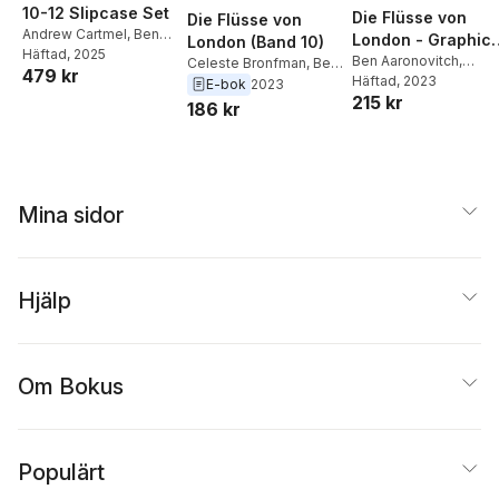
10-12 Slipcase Set
Die Flüsse von
Die Flüsse von
Andrew Cartmel
,
Ben
London - Graphic
London (Band 10)
Aaronovitch
Häftad
, 2025
,
Jose
Novel
Ben Aaronovitch
,
Celeste Bronfman
,
Ben
479 kr
Maria Beroy
,
James
Andrew Cartmel
Häftad
, 2023
,
Aaronovitch
E-bok
2023
Swallow
,
Celeste
215 kr
Joseph Maria Beroy
,
186 kr
Bronfman
Celeste Bronfman
Mina sidor
Hjälp
Om Bokus
Populärt