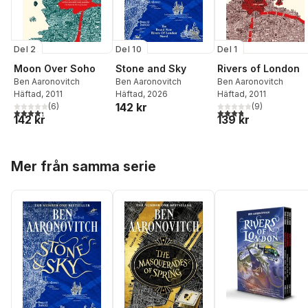
Del 2
Del 1
Del 10
Moon Over Soho
Rivers of London
Stone and Sky
Ben Aaronovitch
Ben Aaronovitch
Ben Aaronovitch
Häftad
, 2011
Häftad
, 2011
Häftad
, 2026
142 kr
(
6
)
(
9
)
4,3
utav 5 stjärnor. Totalt antal röster:
3,8
utav 5 stjärnor. Tota
142 kr
139 kr
Hoppa över listan
Mer från samma serie