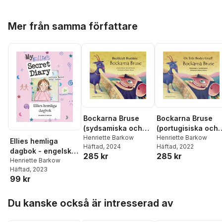
Hoppa över listan
Mer från samma författare
Bockarna Bruse
Bockarna Bruse
(sydsamiska och
(portugisiska och
svenska)
Henriette Barkow
svenska)
Henriette Barkow
Ellies hemliga
Häftad
, 2024
Häftad
, 2022
dagbok - engelska
285 kr
285 kr
och svenska
Henriette Barkow
Häftad
, 2023
99 kr
Hoppa över listan
Du kanske också är intresserad av