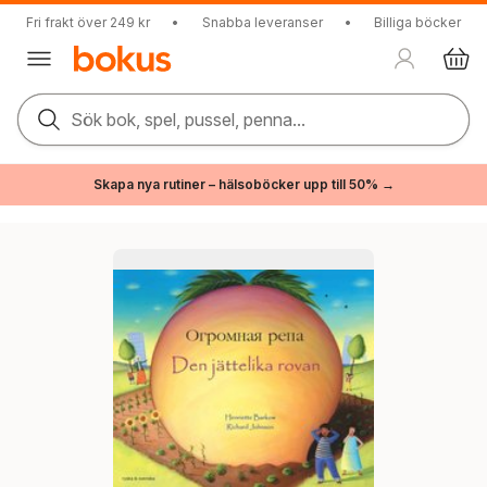
Fri frakt över 249 kr
•
Snabba leveranser
•
Billiga böcker
Sök bok, spel, pussel, penna...
Skapa nya rutiner – hälsoböcker upp till 50% →