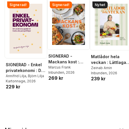
Signerad!
Signerad!
Nyhet
SIGNERAD -
Matlådor hela
Mackans kost :
veckan : Lättlaga
SIGNERAD - Enkel
Middagar och
Marcus Frank
recept för en
Zeinab Amin
privatekonomi : Din
Inbunden
, 2026
Inbunden
, 2026
matlådor
enklare vardag
praktiska guide till
Annifrid Lilja
,
Björn Lilja
269 kr
239 kr
Kartonnage
, 2026
livets alla
229 kr
pengafrågor