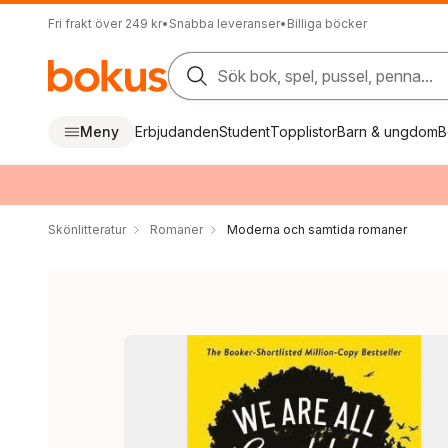
Fri frakt över 249 kr
•
Snabba leveranser
•
Billiga böcker
Sök bok, spel, pussel, penna...
Meny
Erbjudanden
Student
Topplistor
Barn & ungdom
B
Skönlitteratur
Romaner
Moderna och samtida romaner