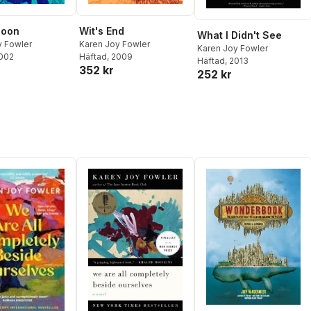
Noon
Wit's End
What I Didn't See
y Fowler
Karen Joy Fowler
Karen Joy Fowler
2002
Häftad
, 2009
Häftad
, 2013
352 kr
252 kr