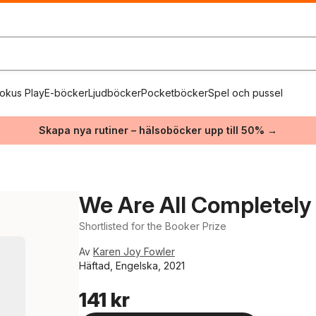
okus Play
E-böcker
Ljudböcker
Pocketböcker
Spel och pussel
Skapa nya rutiner – hälsoböcker upp till 50% →
We Are All Completely
Shortlisted for the Booker Prize
Av
Karen Joy Fowler
Häftad, Engelska, 2021
141 kr