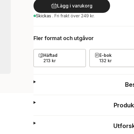
Lägg i varukorg
Skickas
.
Fri frakt över 249 kr.
Fler format och utgåvor
Häftad
E-bok
213 kr
132 kr
Be
Produk
Utfors