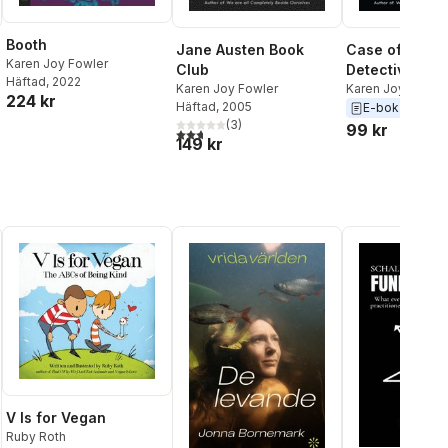
Booth
Jane Austen Book
Case of the I
Karen Joy Fowler
Club
Detective
Häftad
, 2022
Karen Joy Fowler
Karen Joy Fowler
224 kr
Häftad
, 2005
E-bok
2015
(
3
)
99 kr
2,7
utav 5 stjärnor. Totalt antal röster:
149 kr
V Is for Vegan
Ruby Roth