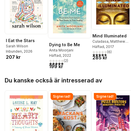
Mind Illuminated
I Eat the Stars
Culadasa
,
Matthew
Dying to Be Me
Sarah Wilson
Immergut PhD
Häftad
, 2017
Anita Moorjani
Inbunden
, 2026
(
6
)
4,8
utav 5 stjärnor. Tota
Häftad
, 2022
207 kr
285 kr
(
2
)
5,0
utav 5 stjärnor. Totalt antal röster:
199 kr
Hoppa över listan
Du kanske också är intresserad av
Signerad!
Signerad!