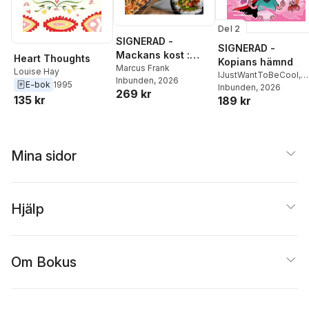
Del 2
SIGNERAD -
SIGNERAD -
Mackans kost :
Heart Thoughts
Kopians hämnd
Middagar och
Marcus Frank
Louise Hay
IJustWantToBeCool
,
Inbunden
, 2026
matlådor
E-bok
1995
Joel Adolphson
Inbunden
, 2026
,
Emil
269 kr
135 kr
189 kr
Ejdemo Beer
,
Victor
Beer
Mina sidor
Hjälp
Om Bokus