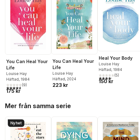
Heal Your Body
You Can Heal Your
You Can Heal Your
Louise Hay
Life
Life
Häftad
, 1984
Louise Hay
Louise Hay
(
5
)
4,2
utav 5 stjärnor. Tota
Häftad
, 2024
Häftad
, 1984
150 kr
223 kr
(
9
)
4,6
utav 5 stjärnor. Totalt antal röster:
175 kr
Hoppa över listan
Mer från samma serie
Nyhet