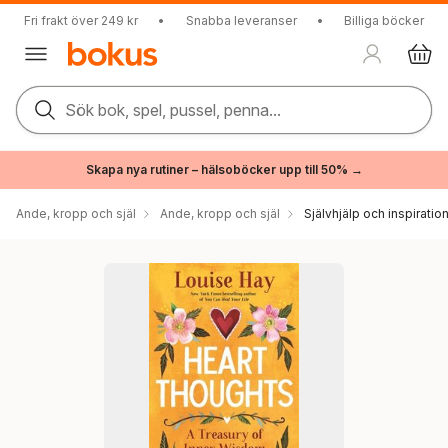
Fri frakt över 249 kr
•
Snabba leveranser
•
Billiga böcker
Sök bok, spel, pussel, penna...
Skapa nya rutiner – hälsoböcker upp till 50% →
Ande, kropp och själ
Ande, kropp och själ
Självhjälp och inspiratio