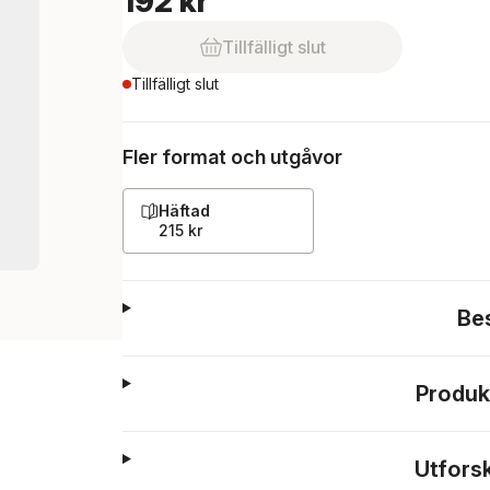
192 kr
Tillfälligt slut
Tillfälligt slut
Fler format och utgåvor
Häftad
215 kr
Be
Produk
Utfors