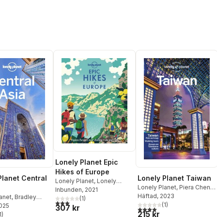
Lonely Planet Epic
Hikes of Europe
Planet Central
Lonely Planet Taiwan
Lonely Planet
,
Lonely
Lonely Planet
,
Piera Chen
,
Planet
Inbunden
, 2021
Dinah Gardner
Häftad
, 2023
anet
,
Bradley
(
1
)
3,0
utav 5 stjärnor. Totalt antal röster:
(
1
)
2025
Mark Elliott
,
Anna
307 kr
4,0
utav 5 stjärnor. Totalt ant
215 kr
,
1
Stephen Lioy
)