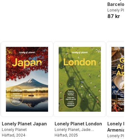
Chrissie McClatchie
,
Anna
Barcelona Cit
Richards
,
Daniel Robinson
,
Lonely Planet
Madeleine Rothery
,
Paul
87 kr
Stafford
,
Ryan Ver
Berkmoes
,
Mary Winston
Nicklin
Lonely Planet Japan
Lonely Planet London
Lonely Planet
Lonely Planet
Lonely Planet
,
Jade
Armenia & Aze
Häftad
, 2024
Bremner
Häftad
, 2025
,
Vivienne Dovi
,
Lonely Planet
,
T