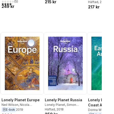
215 kr
(
5
)
Steve Fallon
,
Tharik
Masters
Häftad
, 2026
,
Joel Ba
4,2
utav 5 stjärnor. Totalt antal röster:
249 kr
Hussain
,
James Wong
,
217 kr
Kowalski
,
Stephe
Tasmin Wressell
Lonely Planet Europe
Lonely Planet Russia
Lonely Planet 
Neil Wilson
,
Nicola
Lonely Planet
,
Simon
Coast Australi
Williams
,
Greg Ward
,
Richmond
Häftad
, 2018
,
Mark Baker
,
E-bok
2019
Donna Wheeler
,
Benedict Walker
,
Brana
Marc Bennetts
,
Stuart