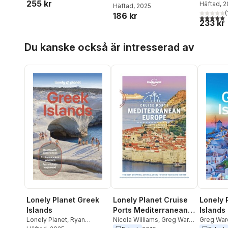
255 kr
Mayhew
Häftad
, 
,
Häftad
, 2025
Kaminski
(
186 kr
5,0
utav 5 
233 kr
Hoppa över listan
Du kanske också är intresserad av
Lonely Planet Greek
Lonely Planet Cruise
Lonely 
Islands
Ports Mediterranean
Islands
Lonely Planet
,
Ryan
Europe
Nicola Williams
,
Greg Ward
,
Greg War