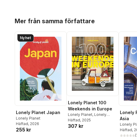
Hoppa över listan
Mer från samma författare
Nyhet
Lonely Planet 100
Weekends in Europe
Lonely Planet Japan
Lonely 
Lonely Planet
,
Lonely
Lonely Planet
Asia
Planet
Häftad
, 2025
Häftad
, 2026
Lonely Pl
307 kr
255 kr
Mayhew
Häftad
, 
,
Kaminski
(