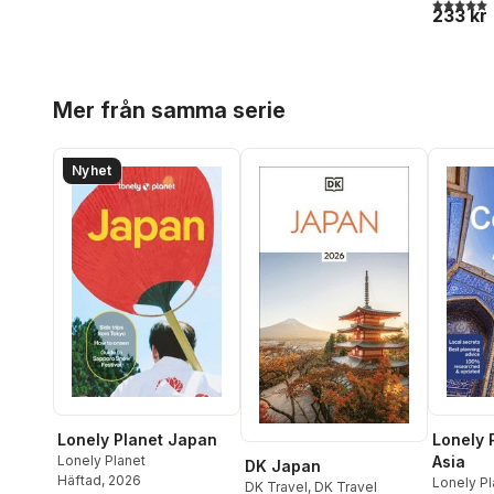
5,0
utav 5 
233 kr
Hoppa över listan
Mer från samma serie
Nyhet
Lonely Planet Japan
Lonely 
Lonely Planet
Asia
DK Japan
Häftad
, 2026
Lonely Pl
DK Travel
,
DK Travel