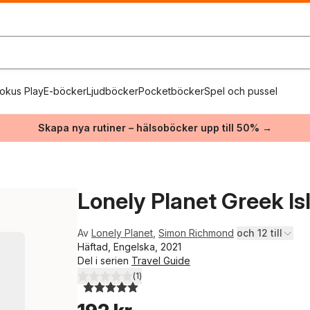
okus Play
E-böcker
Ljudböcker
Pocketböcker
Spel och pussel
Skapa nya rutiner – hälsoböcker upp till 50% →
Lonely Planet Greek Is
Av
Lonely Planet
,
Simon Richmond
och 12 till
Häftad, Engelska, 2021
Del i serien
Travel Guide
(
1
)
5,0
utav 5 stjärnor. Totalt antal röster: