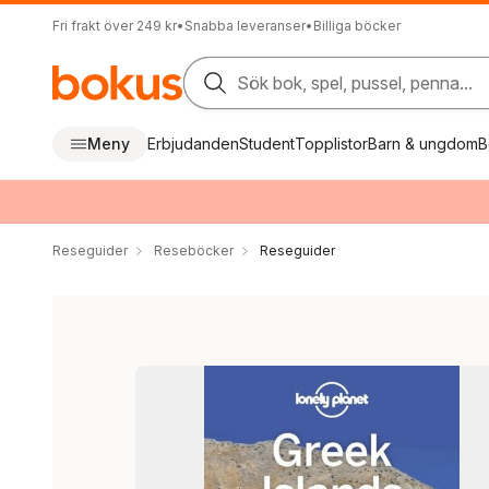
Fri frakt över 249 kr
•
Snabba leveranser
•
Billiga böcker
Sök bok, spel, pussel, penna...
Meny
Erbjudanden
Student
Topplistor
Barn & ungdom
B
Reseguider
Reseböcker
Reseguider