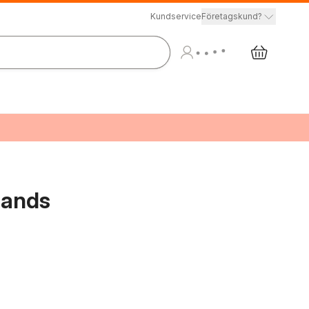
Kundservice
Företagskund?
lands