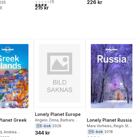
226 kr
(
1
)
Carillet
,
Cyrena Lee
,
2025
Mark Elliott
,
Anna
4,0
utav 5 stjärnor. Totalt antal röster:
215 kr
Daphne Leprince-Ringuet
,
,
1
Stephen Lioy
)
stjärnor. Totalt antal röster:
Chrissie McClatchie
,
Anna
Richards
,
Daniel Robinson
,
Madeleine Rothery
,
Paul
Stafford
,
Ryan Ver
Berkmoes
,
Mary Winston
Nicklin
Lonely Planet Europe
Planet Greek
Lonely Planet Russia
Angelo Zinna
,
Barbara
Woolsey
,
Nicola Williams
,
E-bok
2026
Mara Vorhees
,
Regis St
Luke Waterson
,
Brana
Louis
,
Leonid Ragozin
,
E-bok
2018
344 kr
d
,
Andrea
Vladisavljevic
,
Joana
Kate Morgan
,
Tom Masters
,