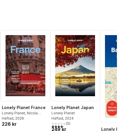
Lonely Planet France
Lonely Planet Japan
Lonely Planet
,
Nicola
Lonely Planet
Williams
Häftad
, 2026
,
Jean-Bernard
Häftad
, 2024
226 kr
Carillet
,
Cyrena Lee
,
(
5
)
al röster:
4,2
utav 5 stjärnor. Totalt antal röster:
249 kr
Lonely Planet
Daphne Leprince-Ringuet
,