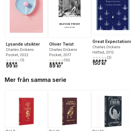
Great Expectation
Lysande utsikter
Oliver Twist
Charles Dickens
Charles Dickens
Charles Dickens
Häftad
, 2012
Pocket
, 2022
Pocket
, 2017
(
2
)
5,0
utav 5 stjärnor. Tota
(
1
)
(
10
)
4,0
utav 5 stjärnor. Totalt antal röster:
4,6
utav 5 stjärnor. Totalt antal röster:
150 kr
99 kr
89 kr
Hoppa över listan
Mer från samma serie