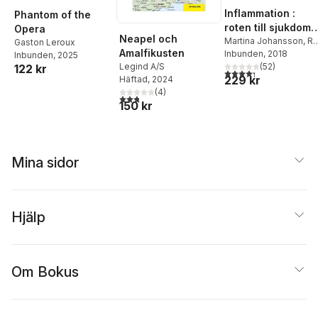
Inflammation :
Phantom of the
roten till sjukdom
Opera
Neapel och
och vad du själv
Martina Johansson
,
Ra
Gaston Leroux
Amalfikusten
Sundberg
Inbunden
, 2018
kan göra för att
Inbunden
, 2025
(
52
)
Legind A/S
122 kr
läka
4,3
utav 5 stjärnor. Tota
229 kr
Häftad
, 2024
(
4
)
2,8
utav 5 stjärnor. Totalt antal röster:
150 kr
Mina sidor
Hjälp
Om Bokus