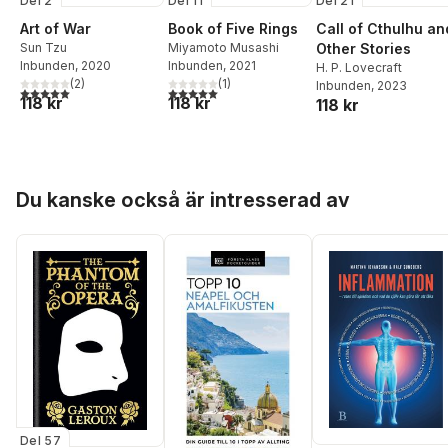
Del 2
Del 11
Del 21
Art of War
Book of Five Rings
Call of Cthulhu an
Sun Tzu
Miyamoto Musashi
Other Stories
Inbunden
, 2020
Inbunden
, 2021
H. P. Lovecraft
(
2
)
(
1
)
Inbunden
, 2023
5,0
utav 5 stjärnor. Totalt antal röster:
5,0
utav 5 stjärnor. Totalt antal röster:
118 kr
118 kr
118 kr
Hoppa över listan
Du kanske också är intresserad av
Del 57