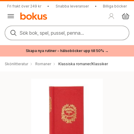
Fri frakt över 249 kr
•
Snabba leveranser
•
Billiga böcker
Sök bok, spel, pussel, penna...
Skapa nya rutiner – hälsoböcker upp till 50% →
Skönlitteratur
Romaner
Klassiska romaner/Klassiker