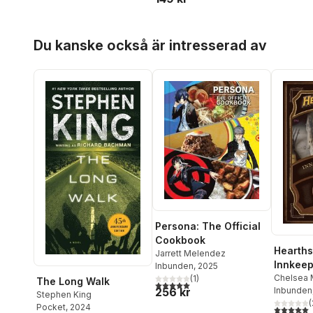
Hoppa över listan
Du kanske också är intresserad av
Persona: The Official
Cookbook
Hearths
Jarrett Melendez
Innkeep
Inbunden
, 2025
Cookbo
Chelsea 
(
1
)
The Long Walk
5,0
utav 5 stjärnor. Totalt antal röster:
Inbunden
256 kr
Stephen King
(
Pocket
, 2024
5,0
utav 5 