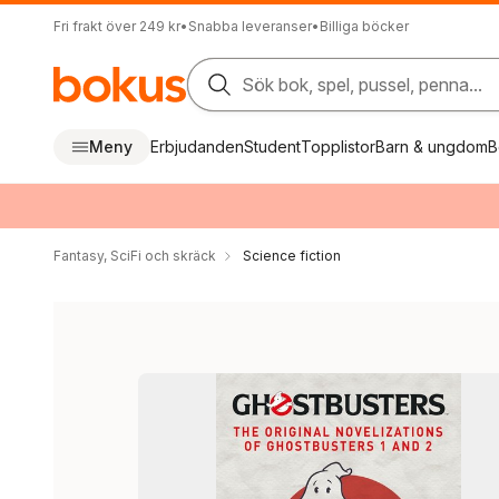
Fri frakt över 249 kr
•
Snabba leveranser
•
Billiga böcker
Sök bok, spel, pussel, penna...
Meny
Erbjudanden
Student
Topplistor
Barn & ungdom
B
Fantasy, SciFi och skräck
Science fiction