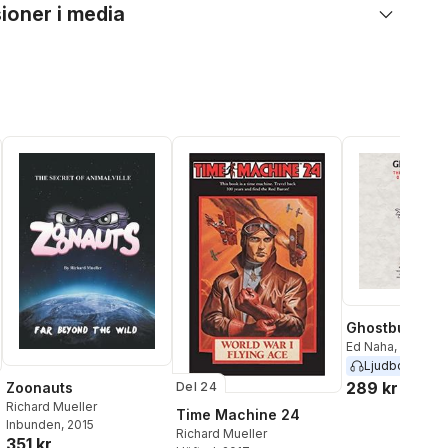
ioner i media
Ghostbusters
Ed Naha
,
Richard
Ljudbok
2020
289 kr
Zoonauts
Del 24
Richard Mueller
Time Machine 24
Inbunden
, 2015
Richard Mueller
351 kr