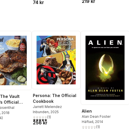
219 kr
74 kr
Persona: The Official
 The Vault
Cookbook
s Official
Jarrett Melendez
ok
Rosenthal
Alien
Inbunden
, 2025
, 2018
Alan Dean Foster
(
1
)
4
)
5,0
utav 5 stjärnor. Totalt antal röster:
stjärnor. Totalt antal röster:
Häftad
, 2014
256 kr
(
1
)