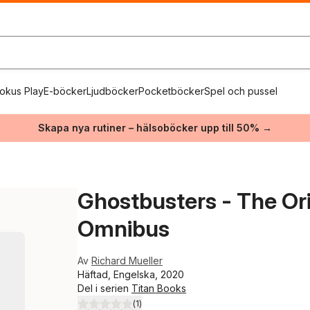
okus Play
E-böcker
Ljudböcker
Pocketböcker
Spel och pussel
Skapa nya rutiner – hälsoböcker upp till 50% →
Ghostbusters - The Ori
Omnibus
Av
Richard Mueller
Häftad, Engelska, 2020
Del i serien
Titan Books
(
1
)
5,0
utav 5 stjärnor. Totalt antal röster: