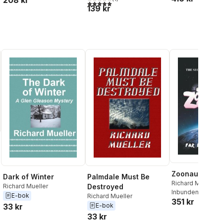
208 kr
al röster:
5,0
utav 5 stjärnor. Totalt antal röster:
139 kr
Zoonauts
Dark of Winter
Palmdale Must Be
Richard Mueller
Richard Mueller
Destroyed
Inbunden
, 2015
E-bok
Richard Mueller
351 kr
33 kr
E-bok
33 kr