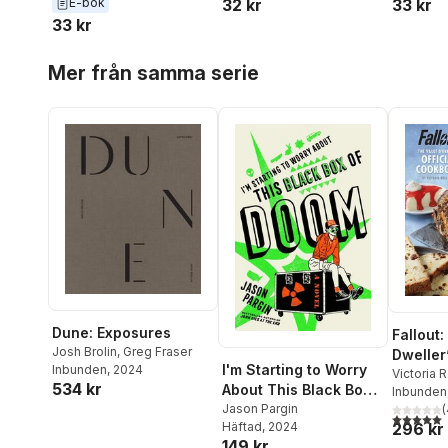
E-bok
32 kr
33 kr
33 kr
Hoppa över listan
Mer från samma serie
Dune: Exposures
Fallout:
Josh Brolin
,
Greg Fraser
Dweller’
I'm Starting to Worry
Inbunden
, 2024
Cookbo
Victoria 
534 kr
About This Black Box
Inbunden
of Doom
Jason Pargin
(
5,0
utav 5 
296 kr
Häftad
, 2024
149 kr