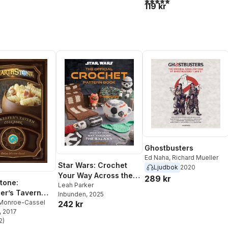
5,0
utav 5 stjärnor. Totalt ant
119 kr
Ghostbusters
Ed Naha
,
Richard Mueller
Star Wars: Crochet
Ljudbok
2020
Your Way Across the
289 kr
tone:
Galaxy
Leah Parker
er’s Tavern
Inbunden
, 2025
ok
Monroe-Cassel
242 kr
, 2017
2
)
stjärnor. Totalt antal röster: