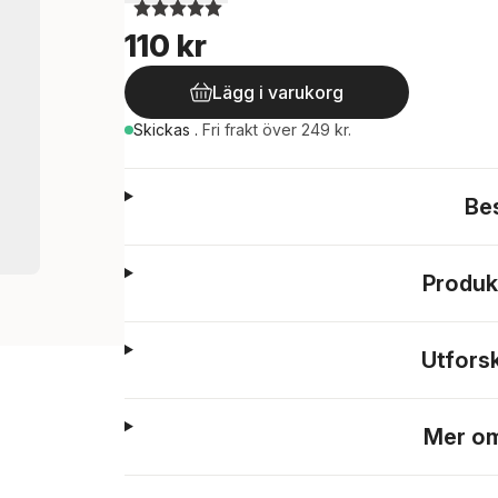
110 kr
Lägg i varukorg
Skickas
.
Fri frakt över 249 kr.
Be
Produk
Utfors
Mer om