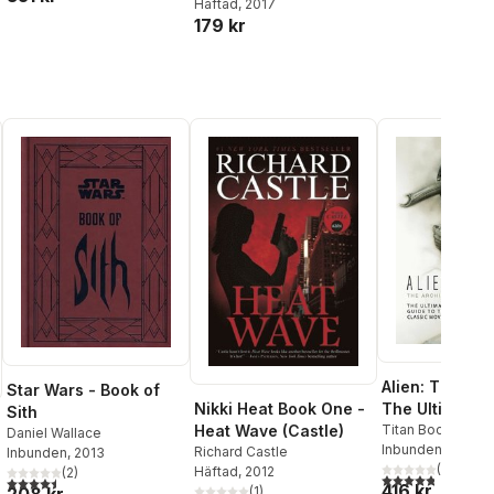
Häftad
, 2017
179 kr
Alien: The Arc
Star Wars - Book of
The Ultimate 
Nikki Heat Book One -
Sith
the Classic M
Titan Books
Heat Wave (Castle)
Daniel Wallace
Inbunden
, 2014
Richard Castle
Inbunden
, 2013
(
4
)
Häftad
, 2012
(
2
)
4,8
utav 5 stjärnor
4,5
utav 5 stjärnor. Totalt antal röster:
416 kr
(
1
)