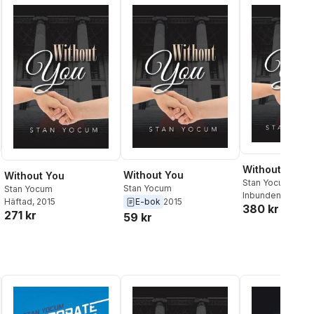
Without You
Without You
Without You
Stan Yocum
Stan Yocum
Stan Yocum
Inbunden
, 2015
Häftad
, 2015
E-bok
2015
380 kr
271 kr
59 kr