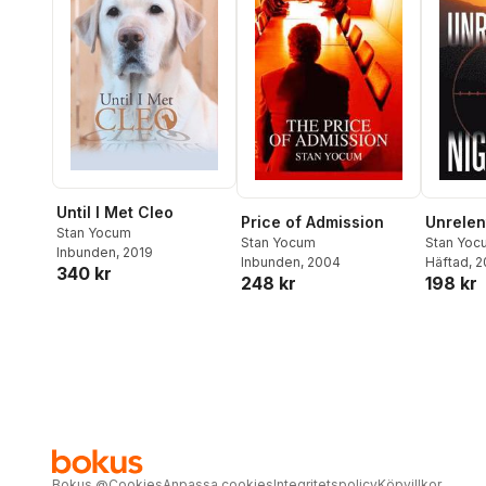
Until I Met Cleo
Price of Admission
Unrelen
Stan Yocum
Stan Yocum
Stan Yoc
Inbunden
, 2019
Inbunden
, 2004
Häftad
, 
340 kr
248 kr
198 kr
Bokus
@
Cookies
Anpassa cookies
Integritetspolicy
Köpvillkor