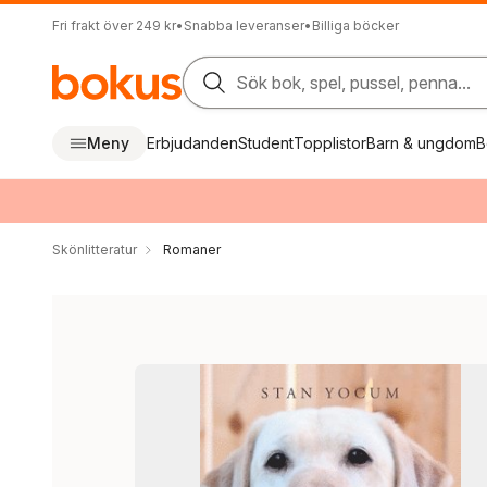
Fri frakt över 249 kr
•
Snabba leveranser
•
Billiga böcker
Sök bok, spel, pussel, penna...
Meny
Erbjudanden
Student
Topplistor
Barn & ungdom
B
Skönlitteratur
Romaner