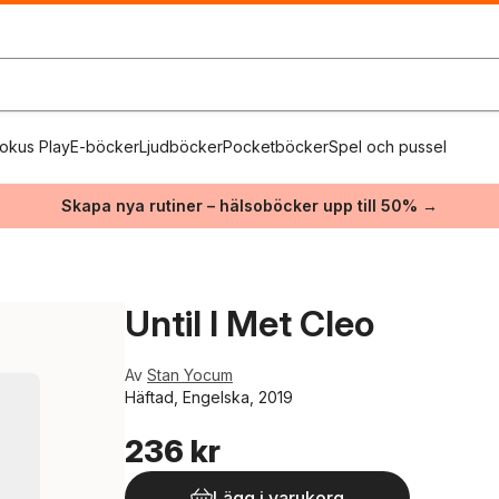
okus Play
E-böcker
Ljudböcker
Pocketböcker
Spel och pussel
Skapa nya rutiner – hälsoböcker upp till 50% →
Until I Met Cleo
Av
Stan Yocum
Häftad, Engelska, 2019
236 kr
Lägg i varukorg