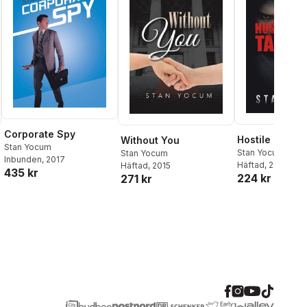
Corporate Spy
Hostile Takeo
Without You
Stan Yocum
Stan Yocum
Stan Yocum
Inbunden
, 2017
Häftad
, 2016
Häftad
, 2015
435 kr
224 kr
271 kr