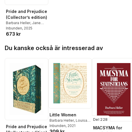
Pride and Prejudice
(Collector’s edition)
Barbara Heller
,
Jane
Austen
Inbunden
,
Barbara Heller
, 2025
673 kr
Hoppa över listan
Du kanske också är intresserad av
Little Women
Del 228
Barbara Heller
,
Louisa
May Alcott
Inbunden
, 2021
Pride and Prejudice
MACSYMA for
309 kr