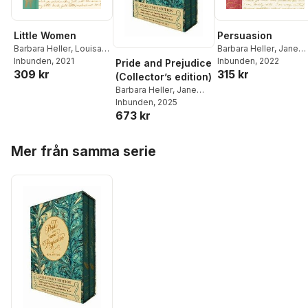
Little Women
Persuasion
Barbara Heller
,
Louisa
Barbara Heller
,
Jane
May Alcott
Inbunden
, 2021
Austen
Inbunden
, 2022
Pride and Prejudice
309 kr
315 kr
(Collector’s edition)
Barbara Heller
,
Jane
Austen
Inbunden
,
Barbara Heller
, 2025
673 kr
Hoppa över listan
Mer från samma serie