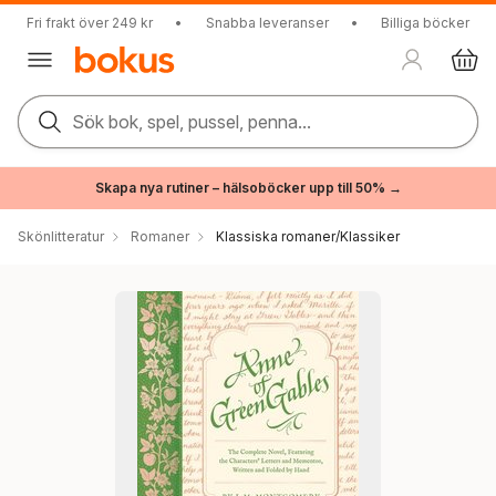
Fri frakt över 249 kr
•
Snabba leveranser
•
Billiga böcker
Sök bok, spel, pussel, penna...
Skapa nya rutiner – hälsoböcker upp till 50% →
Skönlitteratur
Romaner
Klassiska romaner/Klassiker