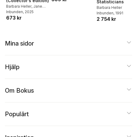
(Collector’s edition)
Statisticians
Barbara Heller
,
Jane
Barbara Heller
Austen
Inbunden
,
Barbara Heller
, 2025
Inbunden
, 1991
673 kr
2 754 kr
Mina sidor
Hjälp
Om Bokus
Populärt