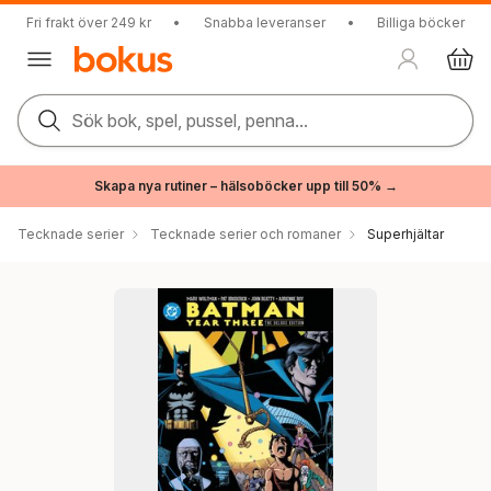
Fri frakt över 249 kr
•
Snabba leveranser
•
Billiga böcker
Sök bok, spel, pussel, penna...
Skapa nya rutiner – hälsoböcker upp till 50% →
Tecknade serier
Tecknade serier och romaner
Superhjältar