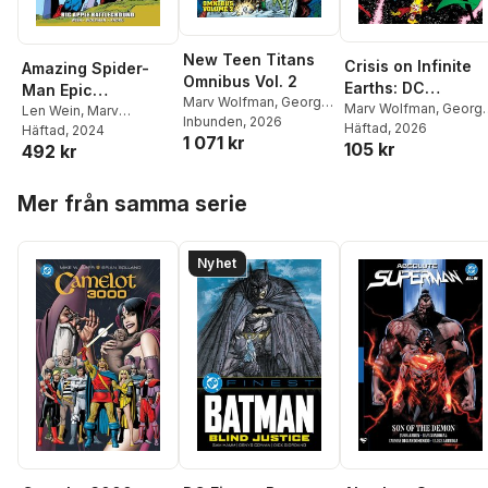
New Teen Titans
Crisis on Infinite
Amazing Spider-
Omnibus Vol. 2
Earths: DC
Man Epic
Marv Wolfman
,
George
Compact Comics
Marv Wolfman
,
Georg
Collection: Big
Len Wein
,
Marv
Perez
Inbunden
, 2026
Perez
Häftad
, 2026
Edition
Wolfman
Häftad
, 2024
,
Bill Mantlo
Apple Battleground
1 071 kr
105 kr
492 kr
Hoppa över listan
Mer från samma serie
Nyhet