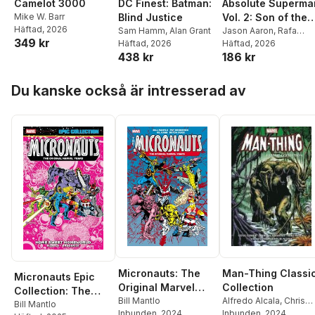
Camelot 3000
DC Finest: Batman:
Absolute Superma
Mike W. Barr
Blind Justice
Vol. 2: Son of the
Häftad
, 2026
Sam Hamm
,
Alan Grant
Demon
Jason Aaron
,
Rafa
349 kr
Häftad
, 2026
Sandoval
Häftad
, 2026
438 kr
186 kr
Hoppa över listan
Du kanske också är intresserad av
Micronauts: The
Man-Thing Classi
Micronauts Epic
Original Marvel
Collection
Collection: The
Years Omnibus Vol.
Bill Mantlo
Alfredo Alcala
,
Chris
Original Marvel
Bill Mantlo
Inbunden
, 2024
Claremont
Inbunden
, 2024
,
Gene Cola