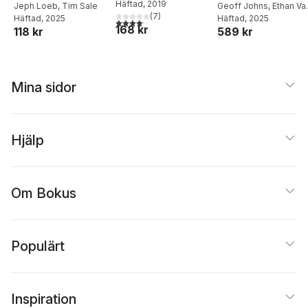
Häftad
, 2019
Compact Comics
Jeph Loeb
,
Tim Sale
Rebirth
Geoff Johns
,
Ethan Va
(
7
)
Häftad
, 2025
Sciver
Häftad
, 2025
Edition
4,1
utav 5 stjärnor. Totalt antal röster:
168 kr
118 kr
589 kr
Mina sidor
Hjälp
Om Bokus
Populärt
Inspiration