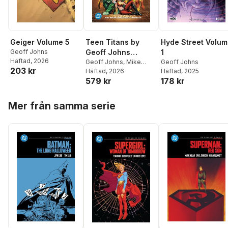
Geiger Volume 5
Teen Titans by
Hyde Street Volu
Geoff Johns
Geoff Johns
1
Häftad
, 2026
Compendium One
Geoff Johns
,
Mike
Geoff Johns
203 kr
McKone
Häftad
, 2026
Häftad
, 2025
579 kr
178 kr
Hoppa över listan
Mer från samma serie