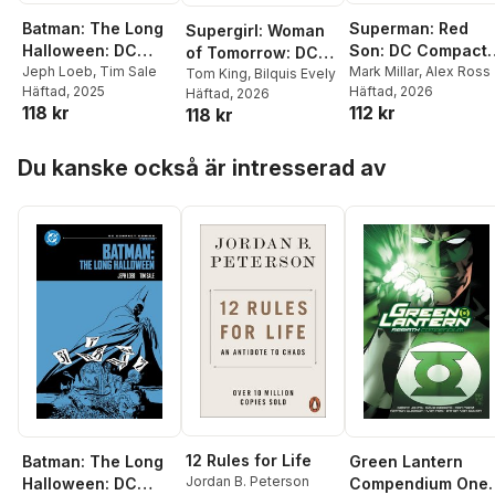
Batman: The Long
Superman: Red
Supergirl: Woman
Halloween: DC
Son: DC Compact
of Tomorrow: DC
Compact Comics
Jeph Loeb
,
Tim Sale
Comics Edition
Mark Millar
,
Alex Ross
Compact Comics
Tom King
,
Bilquis Evely
Häftad
, 2025
Häftad
, 2026
Häftad
, 2026
Edition
118 kr
112 kr
118 kr
Hoppa över listan
Du kanske också är intresserad av
12 Rules for Life
Batman: The Long
Green Lantern
Jordan B. Peterson
Halloween: DC
Compendium One: