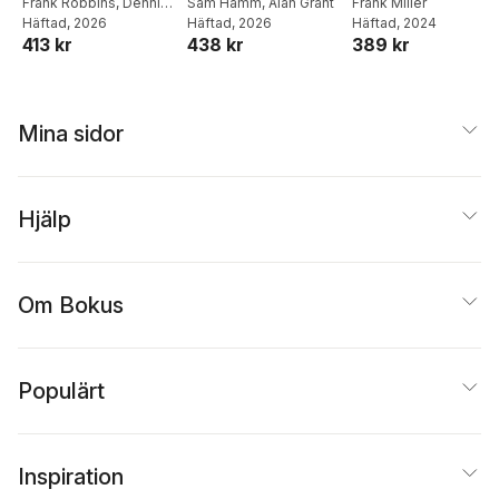
Again!
Frank Robbins
,
Dennis
Sam Hamm
,
Alan Grant
Frank Miller
O'Neil
Häftad
, 2026
Häftad
, 2026
Häftad
, 2024
413 kr
438 kr
389 kr
Mina sidor
Hjälp
Om Bokus
Populärt
Inspiration