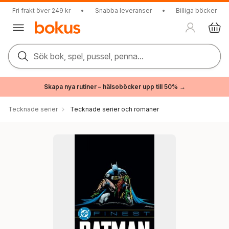
Fri frakt över 249 kr
•
Snabba leveranser
•
Billiga böcker
Sök bok, spel, pussel, penna...
Skapa nya rutiner – hälsoböcker upp till 50% →
Tecknade serier
Tecknade serier och romaner