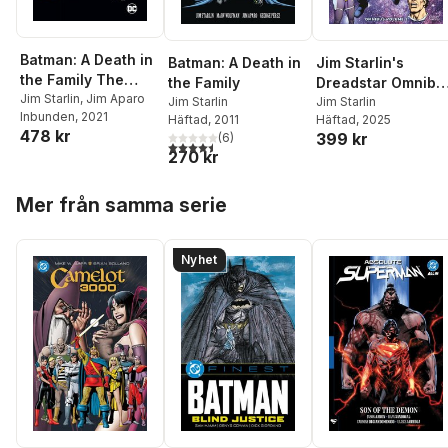
Batman: A Death in
Batman: A Death in
Jim Starlin's
the Family The
the Family
Dreadstar Omnibu
Deluxe Edition
Jim Starlin
,
Jim Aparo
Jim Starlin
Volume 1
Jim Starlin
Inbunden
, 2021
Häftad
, 2011
Häftad
, 2025
478 kr
399 kr
(
6
)
4,5
utav 5 stjärnor. Totalt antal röster:
270 kr
Hoppa över listan
Mer från samma serie
Nyhet