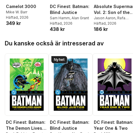
Camelot 3000
DC Finest: Batman:
Absolute Superma
Mike W. Barr
Blind Justice
Vol. 2: Son of the
Häftad
, 2026
Sam Hamm
,
Alan Grant
Demon
Jason Aaron
,
Rafa
349 kr
Häftad
, 2026
Sandoval
Häftad
, 2026
438 kr
186 kr
Hoppa över listan
Du kanske också är intresserad av
Nyhet
DC Finest: Batman:
DC Finest: Batman:
DC Finest: Batman
The Demon Lives
Blind Justice
Year One & Two