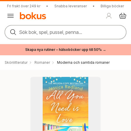
Fri frakt över 249 kr
•
Snabba leveranser
•
Billiga böcker
Sök bok, spel, pussel, penna...
Skapa nya rutiner – hälsoböcker upp till 50% →
Skönlitteratur
Romaner
Moderna och samtida romaner