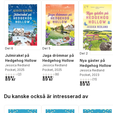
Del 6
Del 5
Del 2
Julmirakel på
Jaga drömmar på
Hedgehog Hollow
Hedgehog Hollow
Nya gäster på
Jessica Redland
Jessica Redland
Hedgehog Hollow
Pocket
, 2025
Pocket
, 2025
Jessica Redland
(
2
)
(
6
)
Pocket
, 2023
3,5
utav 5 stjärnor. Totalt antal röster:
4,3
utav 5 stjärnor. Totalt antal röster:
89 kr
89 kr
(
11
)
3,9
utav 5 stjärnor. Tota
89 kr
Hoppa över listan
Du kanske också är intresserad av