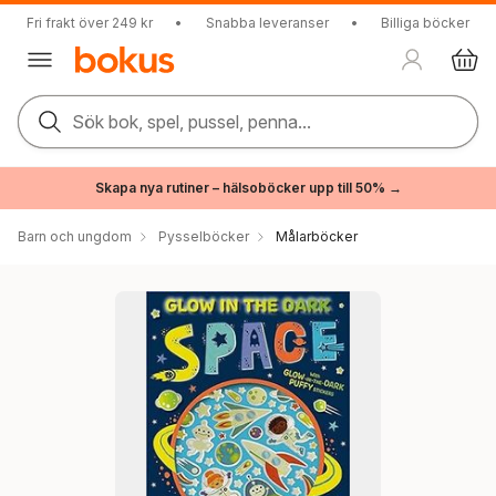
Fri frakt över 249 kr
•
Snabba leveranser
•
Billiga böcker
Sök bok, spel, pussel, penna...
Skapa nya rutiner – hälsoböcker upp till 50% →
Barn och ungdom
Pysselböcker
Målarböcker