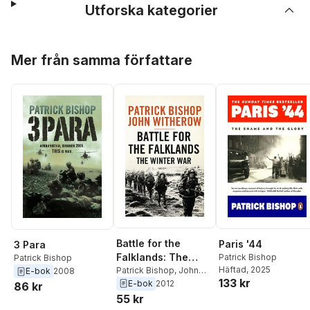
Utforska kategorier
Hoppa över listan
Mer från samma författare
Battle for the
Paris '44
3 Para
Falklands: The
Patrick Bishop
Patrick Bishop
Häftad
, 2025
Winter War
Patrick Bishop
,
John
E-bok
2008
133 kr
Witherow
E-bok
2012
86 kr
55 kr