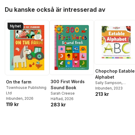
Hoppa över listan
Du kanske också är intresserad av
Nyhet
Chopchop Eatable
Alphabet
300 First Words
On the farm
Sally Sampson
,
Sound Book
Townhouse Publishing
Cottage Door Press
Inbunden
, 2023
Ltd
Sarah Creese
213 kr
Inbunden
, 2026
Häftad
, 2026
119 kr
283 kr