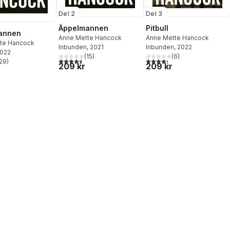
Del 2
Del 3
Äppelmannen
Pitbull
annen
Anne Mette Hancock
Anne Mette Hancock
te Hancock
Inbunden
, 2021
Inbunden
, 2022
2022
(
15
)
(
6
)
4,5
utav 5 stjärnor. Totalt antal röster:
4,3
utav 5 stjärnor. Totalt ant
29
)
209 kr
209 kr
stjärnor. Totalt antal röster: