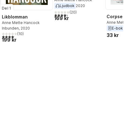
Ljudbok
2020
Del 1
(
20
)
4,3
utav 5 stjärnor. Totalt antal röster:
Corpse Flowe
Likblomman
169 kr
Anne Mette Han
Anne Mette Hancock
E-bok
2021
Inbunden
, 2020
(
10
)
33 kr
al röster:
4,1
utav 5 stjärnor. Totalt antal röster:
199 kr