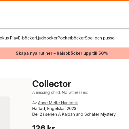
okus Play
E-böcker
Ljudböcker
Pocketböcker
Spel och pussel
Skapa nya rutiner – hälsoböcker upp till 50% →
Collector
A missing child. No witnesses.
Av
Anne Mette Hancock
Häftad, Engelska, 2023
Del 2 i serien
A Kaldan and Schäfer Mystery
126 kr