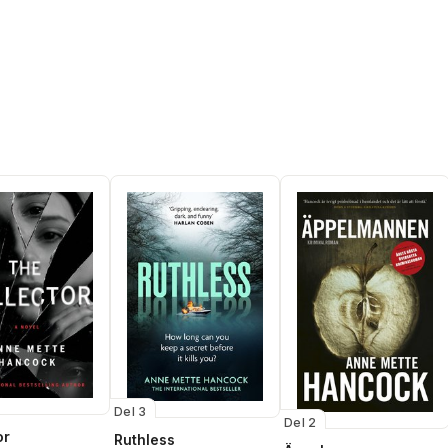
Del 3
Del 2
or
Ruthless