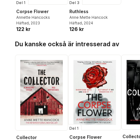
Del 1
Del 3
Corpse Flower
Ruthless
Annette Hancocks
Anne Mette Hancock
Häftad
, 2023
Häftad
, 2024
122 kr
126 kr
Hoppa över listan
Du kanske också är intresserad av
Del 1
Collect
Corpse Flower
Collector