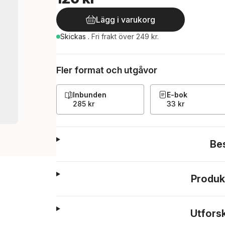
Lägg i varukorg
Skickas
.
Fri frakt över 249 kr.
Fler format och utgåvor
Inbunden
E-bok
285 kr
33 kr
Be
Produk
Utfors