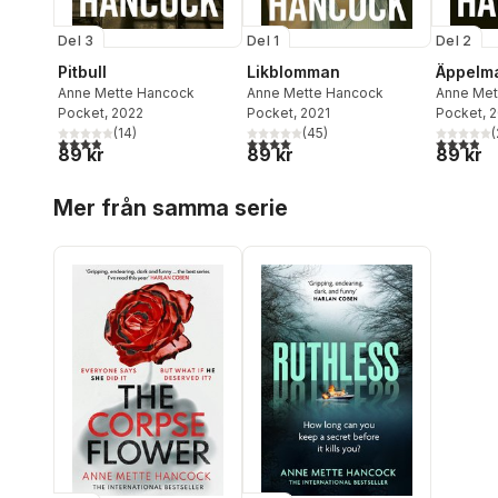
Del 3
Del 1
Del 2
Pitbull
Likblomman
Äppelm
Anne Mette Hancock
Anne Mette Hancock
Anne Met
Pocket
, 2022
Pocket
, 2021
Pocket
, 
(
14
)
(
45
)
(
3,9
utav 5 stjärnor. Totalt antal röster:
4,0
utav 5 stjärnor. Totalt antal röster:
3,9
utav 5 
89 kr
89 kr
89 kr
Hoppa över listan
Mer från samma serie