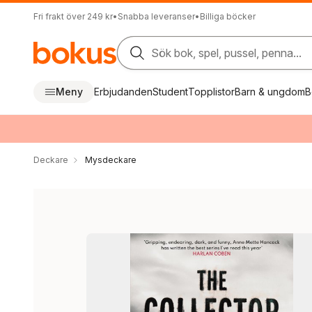
Fri frakt över 249 kr
•
Snabba leveranser
•
Billiga böcker
Sök bok, spel, pussel, penna...
Meny
Erbjudanden
Student
Topplistor
Barn & ungdom
B
Deckare
Mysdeckare