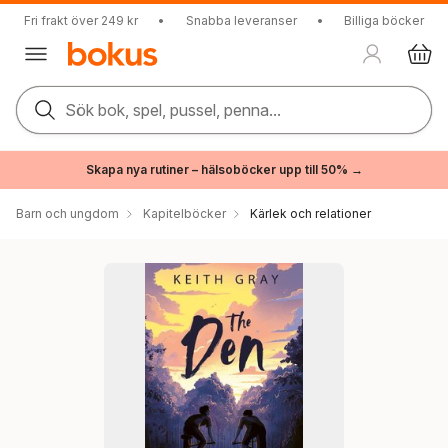
Fri frakt över 249 kr
•
Snabba leveranser
•
Billiga böcker
Sök bok, spel, pussel, penna...
Skapa nya rutiner – hälsoböcker upp till 50% →
Barn och ungdom
Kapitelböcker
Kärlek och relationer