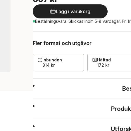
Lägg i varukorg
Beställningsvara.
Skickas
inom 5-8 vardagar
.
Fri f
Fler format och utgåvor
Inbunden
Häftad
314 kr
172 kr
Be
Produk
Utfors