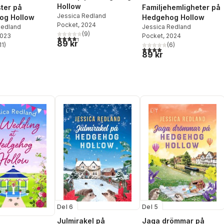
Hollow
ter på
Familjehemligheter på
Jessica Redland
og Hollow
Hedgehog Hollow
Pocket
, 2024
Redland
Jessica Redland
(
9
)
2023
Pocket
, 2024
4,3
utav 5 stjärnor. Totalt antal röster:
89 kr
11
)
(
6
)
stjärnor. Totalt antal röster:
4,0
utav 5 stjärnor. Totalt ant
89 kr
Del 6
Del 5
Julmirakel på
Jaga drömmar på