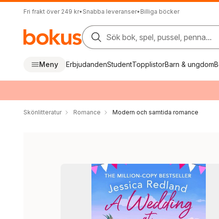
Fri frakt över 249 kr
•
Snabba leveranser
•
Billiga böcker
Sök bok, spel, pussel, penna...
Meny
Erbjudanden
Student
Topplistor
Barn & ungdom
B
Skönlitteratur
Romance
Modern och samtida romance