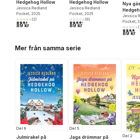
Hedgehog Hollow
Hedgehog Hollow
Nya gäs
Jessica Redland
Jessica Redland
Hedgeh
Pocket
, 2025
Pocket
, 2025
Jessica 
(
2
)
(
6
)
Pocket
, 
3,5
utav 5 stjärnor. Totalt antal röster:
4,3
utav 5 stjärnor. Totalt antal röster:
89 kr
89 kr
(
3,9
utav 5 
89 kr
Hoppa över listan
Mer från samma serie
Del 6
Del 5
Del 2
Julmirakel på
Jaga drömmar på