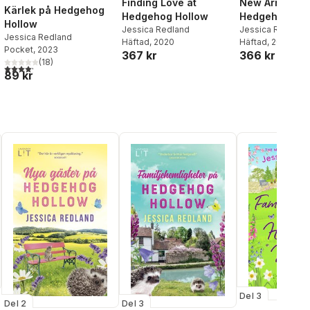
Finding Love at
New Arrivals a
Kärlek på Hedgehog
Hedgehog Hollow
Hedgehog Hol
Hollow
Jessica Redland
Jessica Redland
Jessica Redland
Häftad
, 2020
Häftad
, 2021
Pocket
, 2023
367 kr
366 kr
(
18
)
4,2
utav 5 stjärnor. Totalt antal röster:
al röster:
89 kr
Del 3
Del 2
Del 3