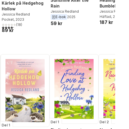
Healing Hearts
Sunshine After the
Kärlek på Hedgehog
Bumblebee Ba
Rain
Hollow
Jessica Redland
Jessica Redland
Jessica Redland
Häftad
, 2023
E-bok
2025
Pocket
, 2023
187 kr
59 kr
(
18
)
4,2
utav 5 stjärnor. Totalt antal röster:
al röster:
89 kr
Del 1
Del 2
Del 1