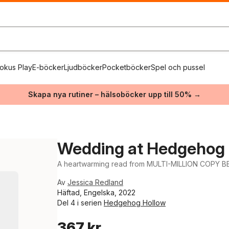
okus Play
E-böcker
Ljudböcker
Pocketböcker
Spel och pussel
Skapa nya rutiner – hälsoböcker upp till 50% →
Wedding at Hedgehog 
A heartwarming read from MULTI-MILLION COPY B
Av
Jessica Redland
Häftad, Engelska, 2022
Del 4 i serien
Hedgehog Hollow
367 kr