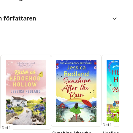
 författaren
Del 1
Del 1