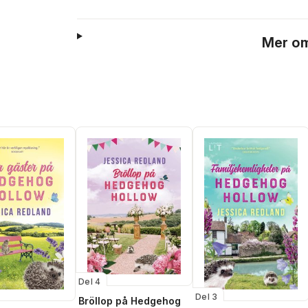
Mer om
Del 4
Del 3
Bröllop på Hedgehog