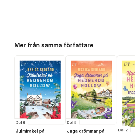
Hoppa över listan
Mer från samma författare
Del 6
Del 5
Del 2
Julmirakel på
Jaga drömmar på