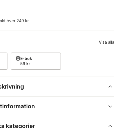
rakt över 249 kr.
Visa alla
E-bok
59 kr
skrivning
tinformation
ka kategorier