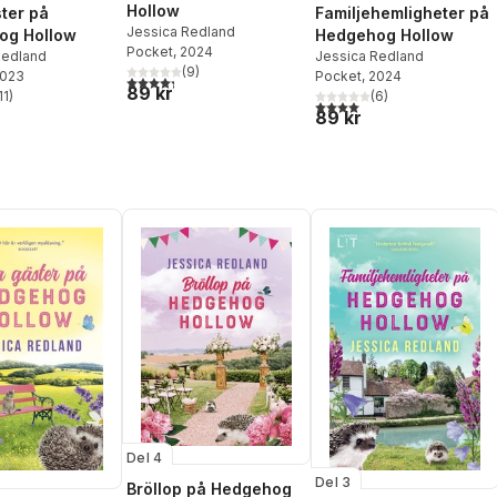
Hollow
ter på
Familjehemligheter på
Jessica Redland
og Hollow
Hedgehog Hollow
Pocket
, 2024
Redland
Jessica Redland
(
9
)
2023
Pocket
, 2024
4,3
utav 5 stjärnor. Totalt antal röster:
89 kr
11
)
(
6
)
stjärnor. Totalt antal röster:
4,0
utav 5 stjärnor. Totalt ant
89 kr
Del 4
Del 3
Bröllop på Hedgehog