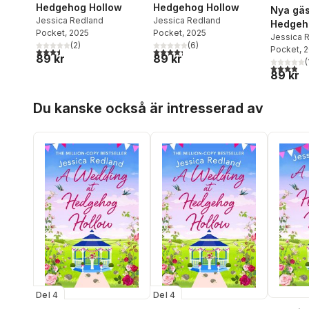
Hedgehog Hollow
Hedgehog Hollow
Nya gäs
Jessica Redland
Jessica Redland
Hedgeh
Pocket
, 2025
Pocket
, 2025
Jessica 
(
2
)
(
6
)
Pocket
, 
3,5
utav 5 stjärnor. Totalt antal röster:
4,3
utav 5 stjärnor. Totalt antal röster:
89 kr
89 kr
(
3,9
utav 5 
89 kr
Hoppa över listan
Du kanske också är intresserad av
Del 4
Del 4