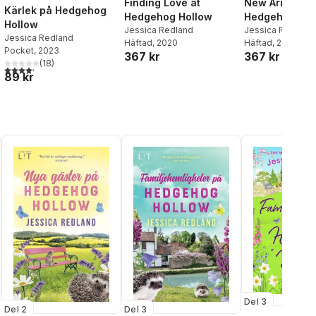
Finding Love at
New Arrivals a
Kärlek på Hedgehog
Hedgehog Hollow
Hedgehog Hol
Hollow
Jessica Redland
Jessica Redland
Jessica Redland
Häftad
, 2020
Häftad
, 2021
Pocket
, 2023
367 kr
367 kr
(
18
)
4,2
utav 5 stjärnor. Totalt antal röster:
al röster:
89 kr
Del 3
Del 2
Del 3