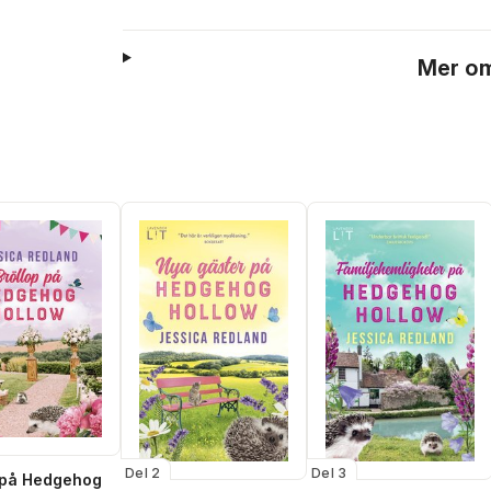
Mer om
Del 2
Del 3
 på Hedgehog