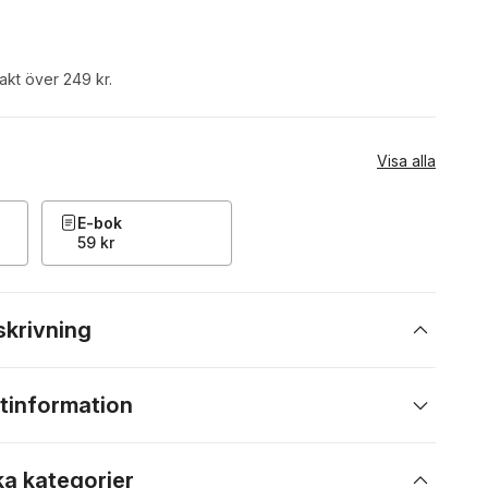
rakt över 249 kr.
Visa alla
E-bok
59 kr
skrivning
tinformation
ka kategorier