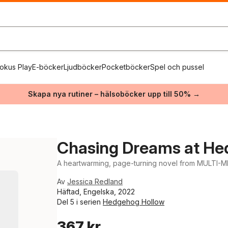
okus Play
E-böcker
Ljudböcker
Pocketböcker
Spel och pussel
Skapa nya rutiner – hälsoböcker upp till 50% →
Chasing Dreams at He
A heartwarming, page-turning novel from MULTI-
Av
Jessica Redland
Häftad, Engelska, 2022
Del 5 i serien
Hedgehog Hollow
367 kr