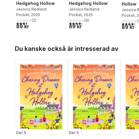
Hedgehog Hollow
Hedgehog Hollow
Hollow
Jessica Redland
Jessica Redland
Jessica 
Pocket
, 2025
Pocket
, 2025
Pocket
, 
(
2
)
(
6
)
(
3,5
utav 5 stjärnor. Totalt antal röster:
4,3
utav 5 stjärnor. Totalt antal röster:
4,3
utav 5 
89 kr
89 kr
89 kr
Hoppa över listan
Du kanske också är intresserad av
Del 5
Del 5