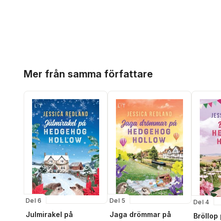
Hoppa över listan
Mer från samma författare
Del 6
Del 5
Del 4
Julmirakel på
Jaga drömmar på
Bröllop