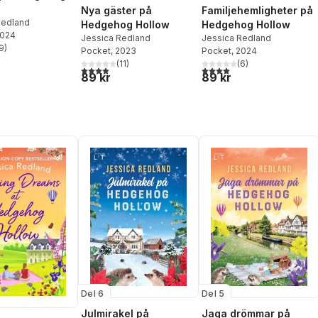
Nya gäster på
Familjehemligheter på
Redland
Hedgehog Hollow
Hedgehog Hollow
2024
Jessica Redland
Jessica Redland
9
)
Pocket
, 2023
Pocket
, 2024
stjärnor. Totalt antal röster:
(
11
)
(
6
)
3,9
utav 5 stjärnor. Totalt antal röster:
4,0
utav 5 stjärnor. Totalt ant
89 kr
89 kr
Del 6
Del 5
Julmirakel på
Jaga drömmar på