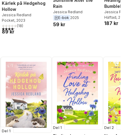
Healing Hearts
Sunshine After the
Kärlek på Hedgehog
Bumblebee Ba
Rain
Hollow
Jessica Redland
Jessica Redland
Jessica Redland
Häftad
, 2023
E-bok
2025
Pocket
, 2023
187 kr
59 kr
(
18
)
4,2
utav 5 stjärnor. Totalt antal röster:
al röster:
89 kr
Del 1
Del 2
Del 1