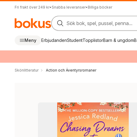
Fri frakt över 249 kr
•
Snabba leveranser
•
Billiga böcker
Sök bok, spel, pussel, penna...
Meny
Erbjudanden
Student
Topplistor
Barn & ungdom
B
Skönlitteratur
Action och Äventyrsromaner