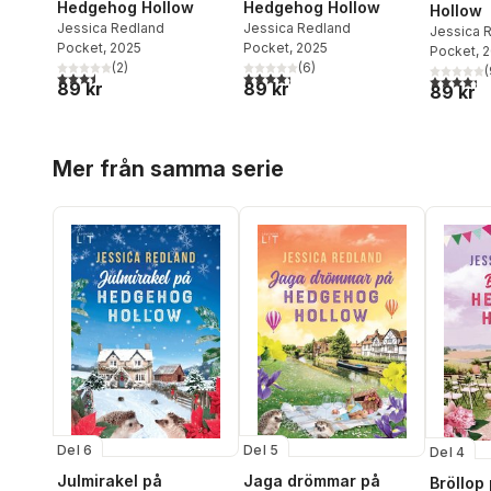
Hedgehog Hollow
Hedgehog Hollow
Hollow
Jessica Redland
Jessica Redland
Jessica 
Pocket
, 2025
Pocket
, 2025
Pocket
, 
(
2
)
(
6
)
(
3,5
utav 5 stjärnor. Totalt antal röster:
4,3
utav 5 stjärnor. Totalt antal röster:
4,3
utav 5 
89 kr
89 kr
89 kr
Hoppa över listan
Mer från samma serie
Del 6
Del 5
Del 4
Julmirakel på
Jaga drömmar på
Bröllop