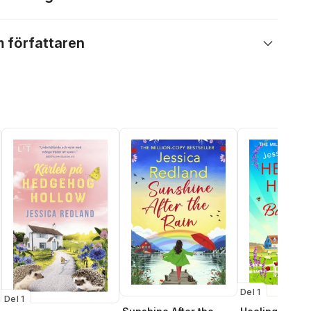
 författaren
Del 1
Del 1