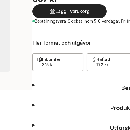
Lägg i varukorg
Beställningsvara.
Skickas
inom 5-8 vardagar
.
Fri f
Fler format och utgåvor
Inbunden
Häftad
315 kr
172 kr
Be
Produk
Utfors