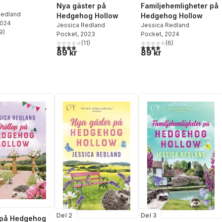
Nya gäster på
Familjehemligheter på
Redland
Hedgehog Hollow
Hedgehog Hollow
2024
Jessica Redland
Jessica Redland
9
)
Pocket
, 2023
Pocket
, 2024
stjärnor. Totalt antal röster:
(
11
)
(
6
)
3,9
utav 5 stjärnor. Totalt antal röster:
4,0
utav 5 stjärnor. Totalt ant
89 kr
89 kr
Del 2
Del 3
 på Hedgehog