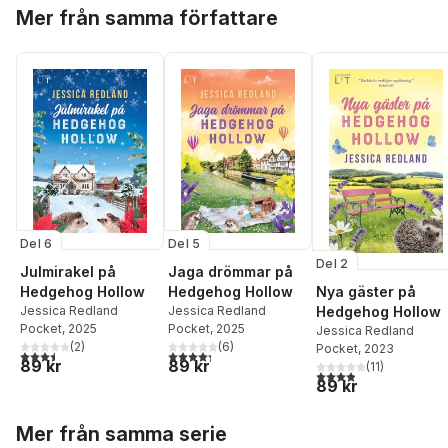
Hoppa över listan
Mer från samma författare
Del 6
Del 5
Del 2
Julmirakel på
Jaga drömmar på
Hedgehog Hollow
Hedgehog Hollow
Nya gäster på
Jessica Redland
Jessica Redland
Hedgehog Hollow
Pocket
, 2025
Pocket
, 2025
Jessica Redland
(
2
)
(
6
)
Pocket
, 2023
3,5
utav 5 stjärnor. Totalt antal röster:
4,3
utav 5 stjärnor. Totalt antal röster:
89 kr
89 kr
(
11
)
3,9
utav 5 stjärnor. Tota
89 kr
Hoppa över listan
Mer från samma serie