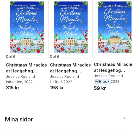
Del 6
Del 6
Christmas Miracle
Christmas Miracles
Christmas Miracles
at Hedgehog
at Hedgehog
at Hedgehog
Hollow
Jessica Redland
Hollow
Jessica Redland
Hollow
Jessica Redland
E-bok
2022
Inbunden
, 2022
Häftad
, 2022
315 kr
198 kr
59 kr
Mina sidor