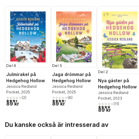
Del 6
Del 5
Del 2
Julmirakel på
Jaga drömmar på
Hedgehog Hollow
Hedgehog Hollow
Nya gäster på
Jessica Redland
Jessica Redland
Hedgehog Hollow
Pocket
, 2025
Pocket
, 2025
Jessica Redland
(
2
)
(
6
)
Pocket
, 2023
3,5
utav 5 stjärnor. Totalt antal röster:
4,3
utav 5 stjärnor. Totalt antal röster:
89 kr
89 kr
(
11
)
3,9
utav 5 stjärnor. Tota
89 kr
Hoppa över listan
Du kanske också är intresserad av