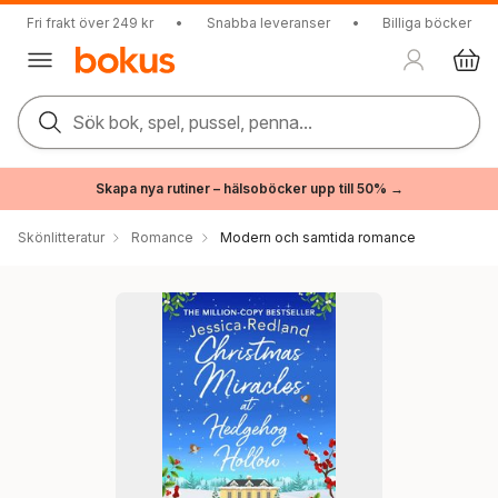
Fri frakt över 249 kr
•
Snabba leveranser
•
Billiga böcker
Sök bok, spel, pussel, penna...
Skapa nya rutiner – hälsoböcker upp till 50% →
Skönlitteratur
Romance
Modern och samtida romance