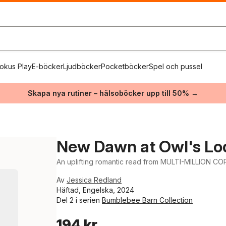
okus Play
E-böcker
Ljudböcker
Pocketböcker
Spel och pussel
Skapa nya rutiner – hälsoböcker upp till 50% →
New Dawn at Owl's Lo
An uplifting romantic read from MULTI-MILLION C
Av
Jessica Redland
Häftad, Engelska, 2024
Del 2 i serien
Bumblebee Barn Collection
194 kr