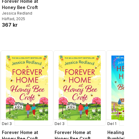
Forever Home at
Honey Bee Croft
Jessica Redland
Häftad
, 2025
367 kr
Del 3
Del 3
Del 1
Forever Home at
Forever Home at
Healing Hearts
Honey Bee Croft
Honey Bee Croft
Bumblebee Ba