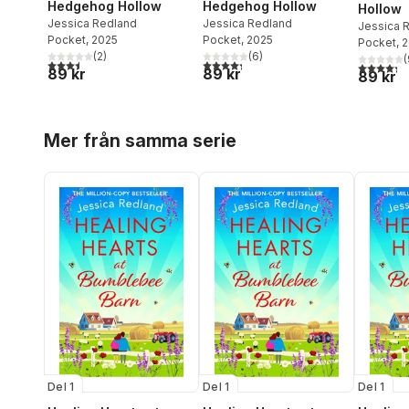
Hedgehog Hollow
Hedgehog Hollow
Hollow
Jessica Redland
Jessica Redland
Jessica 
Pocket
, 2025
Pocket
, 2025
Pocket
, 
(
2
)
(
6
)
(
3,5
utav 5 stjärnor. Totalt antal röster:
4,3
utav 5 stjärnor. Totalt antal röster:
4,3
utav 5 
89 kr
89 kr
89 kr
Hoppa över listan
Mer från samma serie
Del 1
Del 1
Del 1