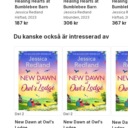
Healing Hearts at
Healing Hearts at
Healing
Bumblebee Barn
Bumblebee Barn
Bumble
Jessica Redland
Jessica Redland
Jessica 
Häftad
, 2023
Inbunden
, 2023
Häftad
, 
187 kr
306 kr
367 kr
Hoppa över listan
Du kanske också är intresserad av
Del 2
Del 2
New Dawn at Owl's
New Dawn at Owl's
New Da
Lodge
Lodge
Lodge