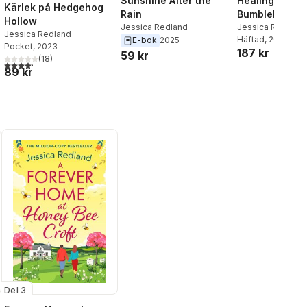
Healing Hearts
Sunshine After the
Kärlek på Hedgehog
Bumblebee Ba
Rain
Hollow
Jessica Redland
Jessica Redland
Jessica Redland
Häftad
, 2023
E-bok
2025
Pocket
, 2023
187 kr
59 kr
(
18
)
4,2
utav 5 stjärnor. Totalt antal röster:
al röster:
89 kr
Del 3