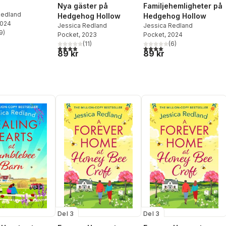
Nya gäster på
Familjehemligheter på
Redland
Hedgehog Hollow
Hedgehog Hollow
2024
Jessica Redland
Jessica Redland
9
)
Pocket
, 2023
Pocket
, 2024
stjärnor. Totalt antal röster:
(
11
)
(
6
)
3,9
utav 5 stjärnor. Totalt antal röster:
4,0
utav 5 stjärnor. Totalt ant
89 kr
89 kr
Del 3
Del 3