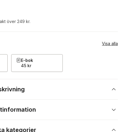
rakt över 249 kr.
Visa alla
E-bok
45 kr
skrivning
tinformation
ka kategorier