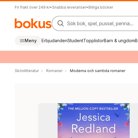
Fri frakt över 249 kr
•
Snabba leveranser
•
Billiga böcker
Sök bok, spel, pussel, penna...
Meny
Erbjudanden
Student
Topplistor
Barn & ungdom
B
Skönlitteratur
Romaner
Moderna och samtida romaner