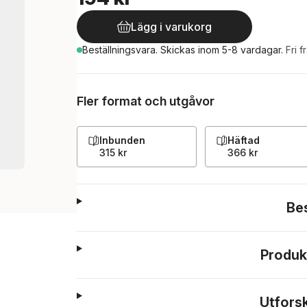
Lägg i varukorg
Beställningsvara.
Skickas
inom 5-8 vardagar
.
Fri f
Fler format och utgåvor
Inbunden
Häftad
315 kr
366 kr
Be
Produk
Utfors