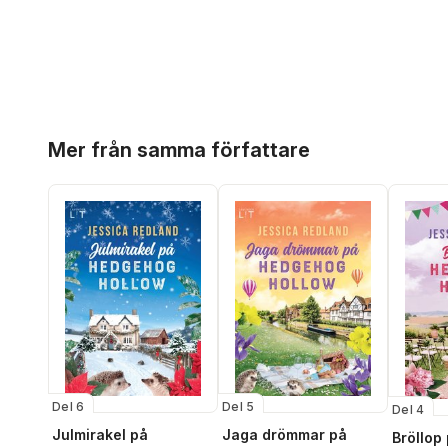
Hoppa över listan
Mer från samma författare
Del 6
Del 5
Del 4
Julmirakel på
Jaga drömmar på
Bröllop