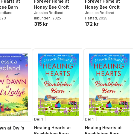
 Hearts at
Forever Home at
Forever Home at
bee Barn
Honey Bee Croft
Honey Bee Croft
Redland
Jessica Redland
Jessica Redland
2023
Inbunden
, 2025
Häftad
, 2025
315 kr
172 kr
Del 1
Del 1
Healing Hearts at
Healing Hearts at
wn at Owl's
Bumblebee Barn
Bumblebee Barn