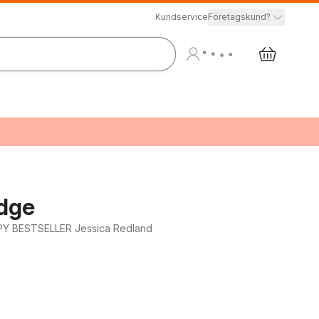
Kundservice
Företagskund?
dge
OPY BESTSELLER Jessica Redland