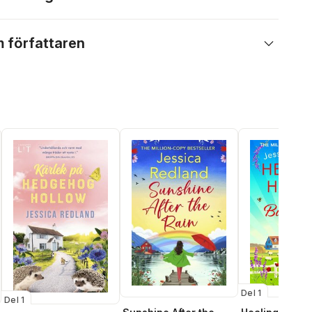
 författaren
Del 1
Del 1