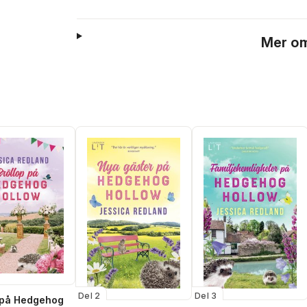
Mer om
Del 2
Del 3
 på Hedgehog