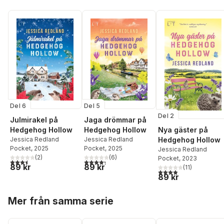
Del 6
Del 5
Del 2
Julmirakel på
Jaga drömmar på
Hedgehog Hollow
Hedgehog Hollow
Nya gäster på
Jessica Redland
Jessica Redland
Hedgehog Hollow
Pocket
, 2025
Pocket
, 2025
Jessica Redland
(
2
)
(
6
)
Pocket
, 2023
3,5
utav 5 stjärnor. Totalt antal röster:
4,3
utav 5 stjärnor. Totalt antal röster:
89 kr
89 kr
(
11
)
3,9
utav 5 stjärnor. Tota
89 kr
Hoppa över listan
Mer från samma serie