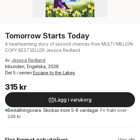
Tomorrow Starts Today
A heartwarming story of second chances from MULTI-MILLION
COPY BESTSELLER Jessica Redland
Av
Jessica Redland
Inbunden, Engelska, 2026
Del 5 i serien
Escape to the Lakes
315 kr
Lägg i varukorg
Beställningsvara.
Skickas
inom 5-8 vardagar
.
Fri frakt över
249 kr.
Fler format och utgåvor
Visa alla