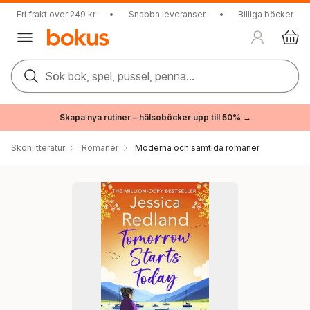
Fri frakt över 249 kr
•
Snabba leveranser
•
Billiga böcker
Sök bok, spel, pussel, penna...
Skapa nya rutiner – hälsoböcker upp till 50% →
Skönlitteratur
Romaner
Moderna och samtida romaner