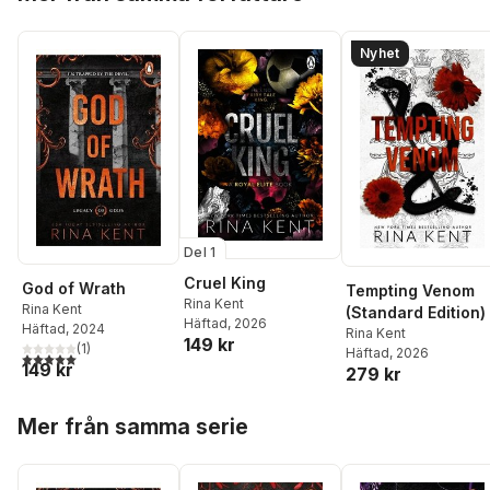
Nyhet
Del 1
Cruel King
God of Wrath
Tempting Venom
Rina Kent
Rina Kent
(Standard Edition)
Häftad
, 2026
Häftad
, 2024
Rina Kent
149 kr
(
1
)
Häftad
, 2026
5,0
utav 5 stjärnor. Totalt antal röster:
149 kr
279 kr
Hoppa över listan
Mer från samma serie