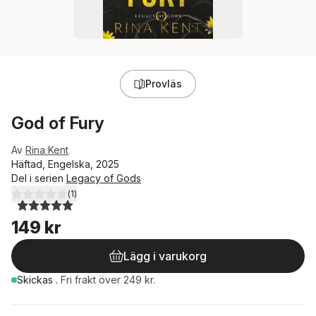
Provläs
God of Fury
Av
Rina Kent
Häftad, Engelska, 2025
Del i serien
Legacy of Gods
(
1
)
5,0
utav 5 stjärnor. Totalt antal röster:
149 kr
Lägg i varukorg
Skickas
.
Fri frakt över 249 kr.