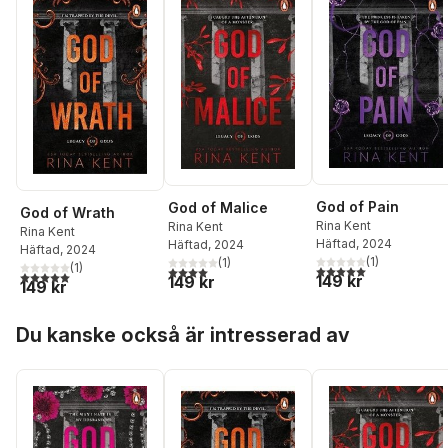
God of Pain
God of Malice
God of Wrath
Rina Kent
Rina Kent
Rina Kent
Häftad
, 2024
Häftad
, 2024
Häftad
, 2024
(
1
)
(
1
)
(
1
)
5,0
utav 5 stjärnor. Tota
4,0
utav 5 stjärnor. Totalt antal röster:
5,0
utav 5 stjärnor. Totalt antal röster:
149 kr
149 kr
149 kr
Hoppa över listan
Du kanske också är intresserad av