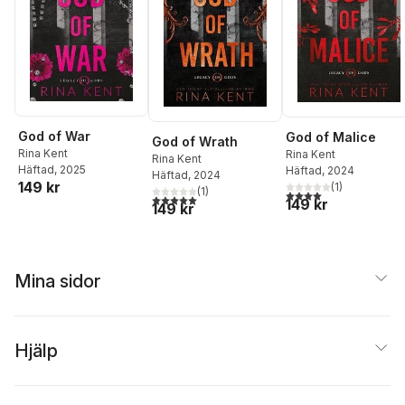
God of War
God of Malice
God of Wrath
Rina Kent
Rina Kent
Rina Kent
Häftad
, 2025
Häftad
, 2024
Häftad
, 2024
149 kr
(
1
)
(
1
)
4,0
utav 5 stjärnor. Tota
5,0
utav 5 stjärnor. Totalt antal röster:
149 kr
149 kr
Mina sidor
Hjälp