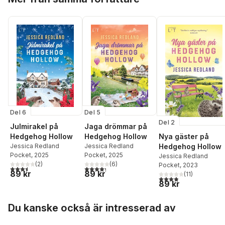
Del 6
Del 5
Del 2
Julmirakel på
Jaga drömmar på
Hedgehog Hollow
Hedgehog Hollow
Nya gäster på
Jessica Redland
Jessica Redland
Hedgehog Hollow
Pocket
, 2025
Pocket
, 2025
Jessica Redland
(
2
)
(
6
)
Pocket
, 2023
3,5
utav 5 stjärnor. Totalt antal röster:
4,3
utav 5 stjärnor. Totalt antal röster:
89 kr
89 kr
(
11
)
3,9
utav 5 stjärnor. Tota
89 kr
Hoppa över listan
Du kanske också är intresserad av