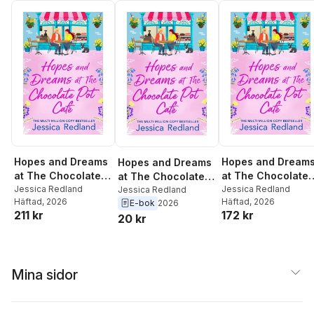
Hopes and Dreams
Hopes and Dream
Hopes and Dreams
at The Chocolate
at The Chocolate
at The Chocolate
Pot Café
Jessica Redland
Pot Café
Jessica Redland
Pot Cafe
Jessica Redland
Häftad
, 2026
Häftad
, 2026
E-bok
2026
211 kr
172 kr
20 kr
Mina sidor