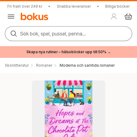
Fri frakt över 249 kr
•
Snabba leveranser
•
Billiga böcker
Sök bok, spel, pussel, penna...
Skapa nya rutiner – hälsoböcker upp till 50% →
Skönlitteratur
Romaner
Moderna och samtida romaner