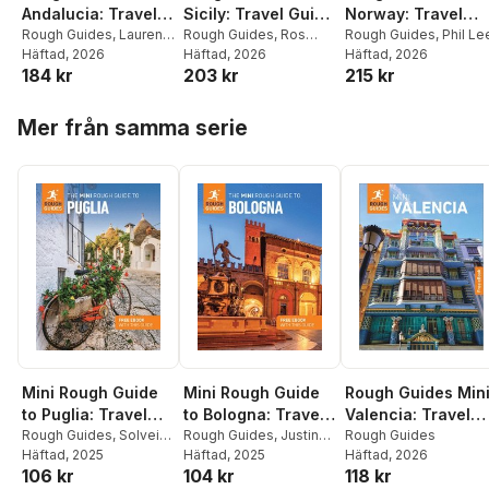
Andalucia: Travel
Sicily: Travel Guide
Norway: Travel
Guide with eBook
Rough Guides
,
Lauren
with eBook
Rough Guides
,
Ros
Guide with eBook
Rough Guides
,
Phil Le
David
Häftad
, 2026
Belford
Häftad
, 2026
Häftad
, 2026
184 kr
203 kr
215 kr
Hoppa över listan
Mer från samma serie
Mini Rough Guide
Mini Rough Guide
Rough Guides Min
to Puglia: Travel
to Bologna: Travel
Valencia: Travel
Guide with eBook
Rough Guides
,
Solveig
Guide with eBook
Rough Guides
,
Justin
Guide with eBook
Rough Guides
Steinhardt
Häftad
, 2025
,
Rough
McDonnell
Häftad
, 2025
,
Rough
Häftad
, 2026
106 kr
104 kr
118 kr
Guides
Guides