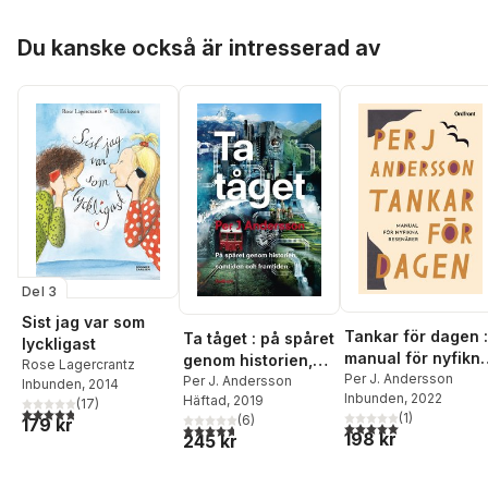
Hoppa över listan
Du kanske också är intresserad av
Del 3
Sist jag var som
Tankar för dagen :
Ta tåget : på spåret
lyckligast
manual för nyfikn
genom historien,
Rose Lagercrantz
resenärer
Per J. Andersson
samtiden och
Per J. Andersson
Inbunden
, 2014
Inbunden
, 2022
Häftad
, 2019
framtiden
(
17
)
4,8
utav 5 stjärnor. Totalt antal röster:
(
1
)
(
6
)
179 kr
5,0
utav 5 stjärnor. Tota
4,7
utav 5 stjärnor. Totalt antal röster:
198 kr
245 kr