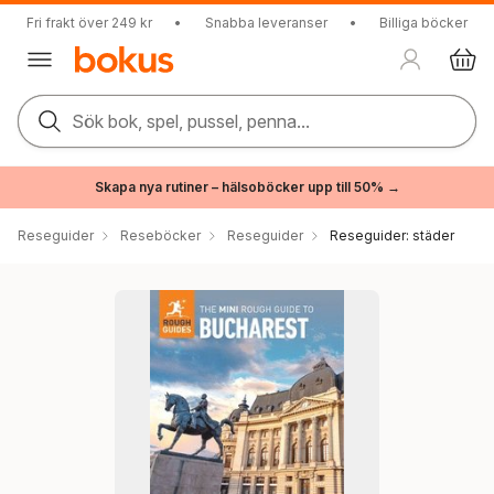
Fri frakt över 249 kr
•
Snabba leveranser
•
Billiga böcker
Sök bok, spel, pussel, penna...
Skapa nya rutiner – hälsoböcker upp till 50% →
Reseguider
Reseböcker
Reseguider
Reseguider: städer