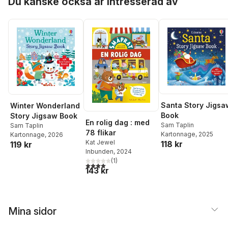
Du kanske också är intresserad av
Santa Story Jigsa
Winter Wonderland
Book
Story Jigsaw Book
En rolig dag : med
Sam Taplin
Sam Taplin
78 flikar
Kartonnage
, 2025
Kartonnage
, 2026
Kat Jewel
118 kr
119 kr
Inbunden
, 2024
(
1
)
4,0
utav 5 stjärnor. Totalt antal röster:
143 kr
Mina sidor