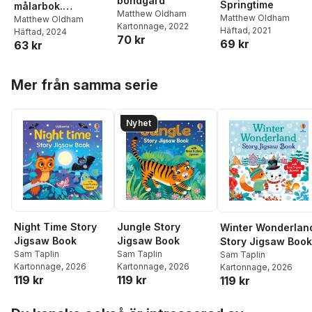
bondgård
Springtime
målarbok.
Matthew Oldham
Matthew Oldham
Enhörningar
Matthew Oldham
Kartonnage
, 2022
Häftad
, 2021
Häftad
, 2024
70 kr
69 kr
63 kr
Hoppa över listan
Mer från samma serie
Nyhet
Jungle Story
Night Time Story
Winter Wonderlan
Jigsaw Book
Jigsaw Book
Story Jigsaw Book
Sam Taplin
Sam Taplin
Sam Taplin
Kartonnage
, 2026
Kartonnage
, 2026
Kartonnage
, 2026
119 kr
119 kr
119 kr
Hoppa över listan