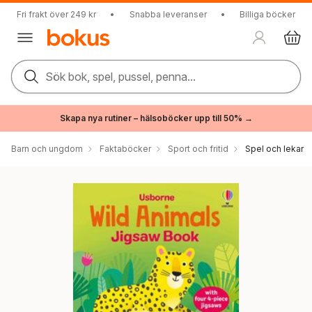
Fri frakt över 249 kr
•
Snabba leveranser
•
Billiga böcker
Sök bok, spel, pussel, penna...
Skapa nya rutiner – hälsoböcker upp till 50% →
Barn och ungdom
Faktaböcker
Sport och fritid
Spel och lekar