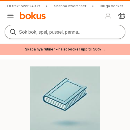
Fri frakt över 249 kr
•
Snabba leveranser
•
Billiga böcker
Sök bok, spel, pussel, penna...
Skapa nya rutiner – hälsoböcker upp till 50% →