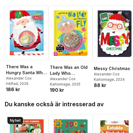
There Was a
There Was an Old
Messy Christmas
Hungry Santa Who
Lady Who
Alexander Cox
Swallowed
Alexander Cox
Swallowed a Fly
Alexander Cox
Kartonnage
, 2024
Häftad
, 2026
Kartonnage
, 2025
Christmas!
88 kr
186 kr
190 kr
Hoppa över listan
Du kanske också är intresserad av
Nyhet