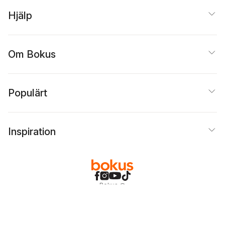
Hjälp
Om Bokus
Populärt
Inspiration
Bokus
@
Cookies
Anpassa cookies
Integritetspolicy
Köpvillkor