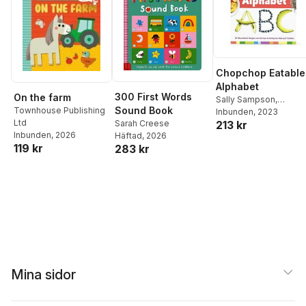
Chopchop Eatable
Alphabet
300 First Words
On the farm
Sally Sampson
,
Sound Book
Townhouse Publishing
Cottage Door Press
Inbunden
, 2023
Ltd
Sarah Creese
213 kr
Inbunden
, 2026
Häftad
, 2026
119 kr
283 kr
Mina sidor