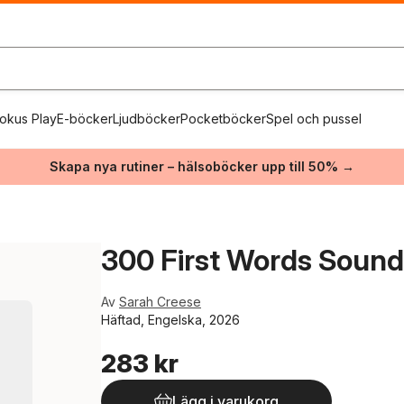
okus Play
E-böcker
Ljudböcker
Pocketböcker
Spel och pussel
Skapa nya rutiner – hälsoböcker upp till 50% →
300 First Words Soun
Av
Sarah Creese
Häftad, Engelska, 2026
283 kr
Lägg i varukorg