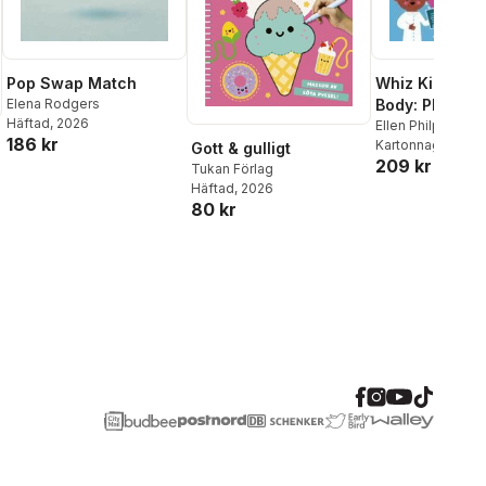
Whiz Kids: H
Pop Swap Match
Body: Play-Al
Elena Rodgers
Häftad
, 2026
Concepts for L
Ellen Philpott
186 kr
Kartonnage
, 202
Gott & gulligt
Learners
209 kr
Tukan Förlag
Häftad
, 2026
80 kr