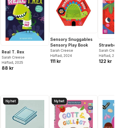
Sensory Snuggables
Strawberry's P
Sensory Play Book
Sarah Creese
Sarah Creese
Real T. Rex
Häftad
, 2025
Häftad
, 2024
Sarah Creese
122 kr
111 kr
Häftad
, 2025
88 kr
Nyhet
Nyhet