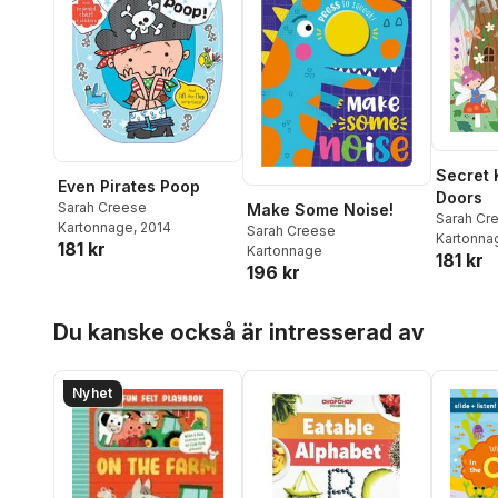
Secret 
Even Pirates Poop
Doors
Sarah Creese
Make Some Noise!
Sarah Cr
Kartonnage
, 2014
Sarah Creese
Kartonna
181 kr
Kartonnage
181 kr
196 kr
Hoppa över listan
Du kanske också är intresserad av
Nyhet