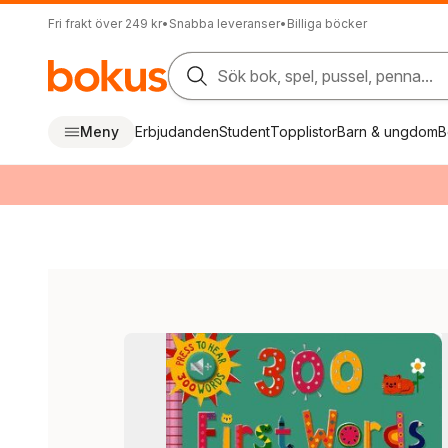
Fri frakt över 249 kr
•
Snabba leveranser
•
Billiga böcker
Sök bok, spel, pussel, penna...
Meny
Erbjudanden
Student
Topplistor
Barn & ungdom
B