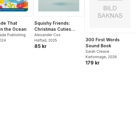
de That
Squishy Friends:
In the Ocean
Christmas Cuties
ade Publishing
Activity Book
Alexander Cox
300 First Words
2024
Häftad
, 2025
Sound Book
85 kr
Sarah Crease
Kartonnage
, 2026
179 kr