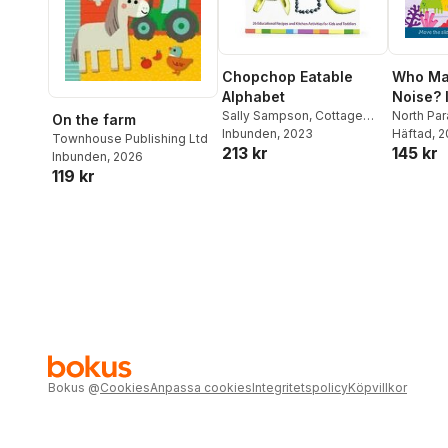
Chopchop Eatable
Who Ma
Alphabet
Noise? 
Sally Sampson
,
Cottage
North Par
On the farm
Door Press
Inbunden
, 2023
Häftad
, 
Townhouse Publishing Ltd
213 kr
145 kr
Inbunden
, 2026
119 kr
Bokus
@
Cookies
Anpassa cookies
Integritetspolicy
Köpvillkor