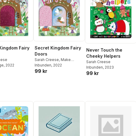
Kingdom Fairy
Secret Kingdom Fairy
Never Touch the
Doors
Cheeky Helpers
eese
Sarah Creese
,
Make
Sarah Creese
ge
, 2022
Believe Ideas
Inbunden
, 2022
Inbunden
, 2023
99 kr
99 kr