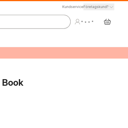
Kundservice
Företagskund?
d Book