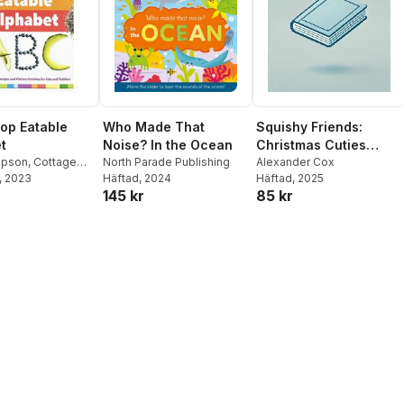
op Eatable
Who Made That
Squishy Friends:
t
Noise? In the Ocean
Christmas Cuties
mpson
,
Cottage
North Parade Publishing
Activity Book
Alexander Cox
ss
, 2023
Häftad
, 2024
Häftad
, 2025
145 kr
85 kr