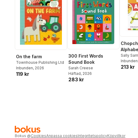
Chopch
Alphabe
Sally Sa
300 First Words
On the farm
Door Pre
Inbunden
Sound Book
Townhouse Publishing Ltd
213 kr
Inbunden
, 2026
Sarah Creese
119 kr
Häftad
, 2026
283 kr
Bokus
@
Cookies
Anpassa cookies
Integritetspolicy
Köpvillkor