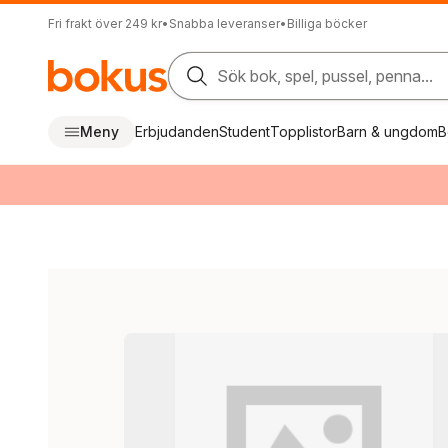
Fri frakt över 249 kr
•
Snabba leveranser
•
Billiga böcker
Sök bok, spel, pussel, penna...
Meny
Erbjudanden
Student
Topplistor
Barn & ungdom
B