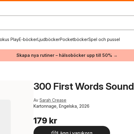
okus Play
E-böcker
Ljudböcker
Pocketböcker
Spel och pussel
Skapa nya rutiner – hälsoböcker upp till 50% →
300 First Words Soun
Av
Sarah Crease
Kartonnage, Engelska, 2026
179 kr
Lägg i varukorg