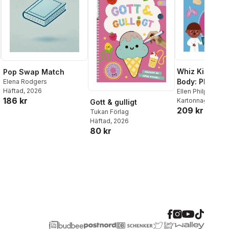
Whiz Kids: H
Pop Swap Match
Body: Play-Al
Elena Rodgers
Häftad
, 2026
Concepts for L
Ellen Philpott
186 kr
Kartonnage
, 202
Gott & gulligt
Learners
209 kr
Tukan Förlag
Häftad
, 2026
80 kr