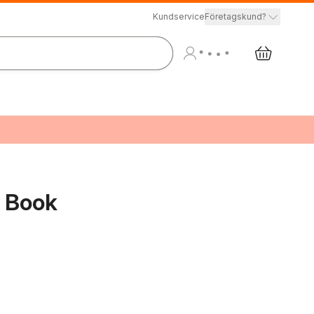
Kundservice
Företagskund?
d Book