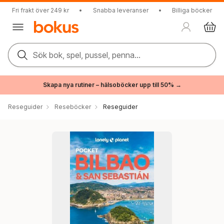
Fri frakt över 249 kr
•
Snabba leveranser
•
Billiga böcker
Sök bok, spel, pussel, penna...
Skapa nya rutiner – hälsoböcker upp till 50% →
Reseguider
Reseböcker
Reseguider