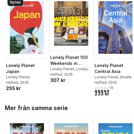
Nyhet
Lonely Planet 100
Weekends in
Lonely Planet
Lonely Planet
Europe
Lonely Planet
,
Lonely
Japan
Central Asia
Planet
Häftad
, 2025
Lonely Planet
Lonely Planet
,
Bradley
307 kr
Häftad
, 2026
Mayhew
Häftad
, 2025
,
Mark Elliott
,
255 kr
Anna Kaminski
(
1
)
,
5,0
utav 5 stjärnor. Tota
233 kr
Stephen Lioy
Hoppa över listan
Mer från samma serie