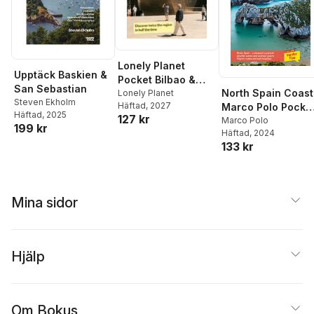
Lonely Planet
Upptäck Baskien &
Pocket Bilbao &
San Sebastian
North Spain Coast
San Sebastian
Lonely Planet
Steven Ekholm
Häftad
, 2027
Marco Polo Pocke
Häftad
, 2025
127 kr
Travel Guide - wit
Marco Polo
199 kr
Häftad
, 2024
pull out map
133 kr
Mina sidor
Hjälp
Om Bokus