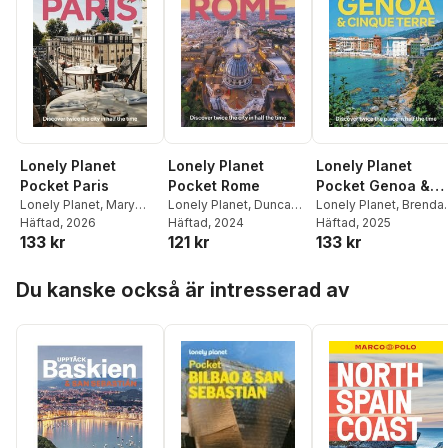
Lonely Planet
Lonely Planet
Lonely Planet
Pocket Paris
Pocket Rome
Pocket Genoa &
Lonely Planet
,
Mary
Lonely Planet
,
Duncan
Cinque Terre
Lonely Planet
,
Brenda
Winston Nicklin
Häftad
, 2026
,
Alexis
Garwood
Häftad
, 2024
,
Virginia
Sainsbury
Häftad
, 2025
133 kr
121 kr
133 kr
Averbuck
,
Jean-
DiGaetano
Bernard Carillet
,
Hoppa över listan
Fabienne Fong Yan
,
Du kanske också är intresserad av
Rooksana Hossenally
,
Nicola Leigh Stewart
,
Rowan Twine
,
Peter
Yeung