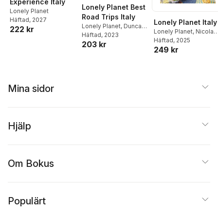
Experience Italy
Lonely Planet Best
Lonely Planet
Road Trips Italy
Häftad
, 2027
Lonely Planet Italy
Lonely Planet
,
Duncan
222 kr
Lonely Planet
,
Nicola
Garwood
Häftad
, 2023
,
Brett
Williams
Häftad
, 2025
,
Federica
203 kr
Atkinson
,
Alexis
249 kr
Bocco
,
Cristian
Averbuck
,
Cristian
Bonetto
,
Virginia
Bonetto
,
Gregor Clark
,
DiGaetano
,
Marco
Peter Dragicevich
,
Ferrarese
,
Duncan
Paula Hardy
,
Virginia
Garwood
,
Benedetta
Mina sidor
Maxwell
,
Stephanie
Geddo
,
Paula Hardy
,
Ong
,
Kevin Raub
,
Nanjala Nyabola
,
Brendan Sainsbury
,
Agostino Petroni
,
Kevi
Regis St Louis
,
Nicola
Raub
,
Brendan
Williams
Hjälp
Sainsbury
,
Regis St
Louis
,
Angelo Zinna
Om Bokus
Populärt