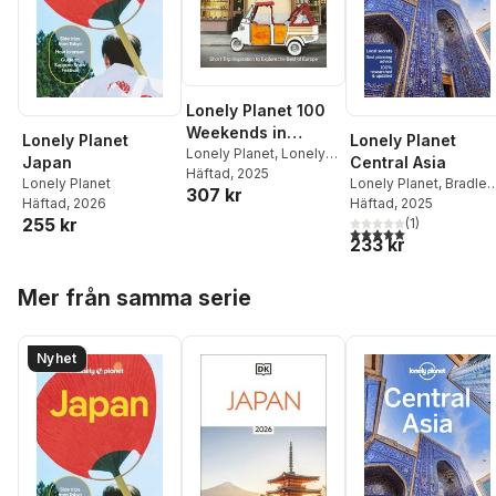
Lonely Planet 100
Weekends in
Lonely Planet
Lonely Planet
Europe
Lonely Planet
,
Lonely
Japan
Central Asia
Planet
Häftad
, 2025
Lonely Planet
Lonely Planet
,
Bradley
307 kr
Häftad
, 2026
Mayhew
Häftad
, 2025
,
Mark Elliott
,
255 kr
Anna Kaminski
(
1
)
,
5,0
utav 5 stjärnor. Tota
233 kr
Stephen Lioy
Hoppa över listan
Mer från samma serie
Nyhet