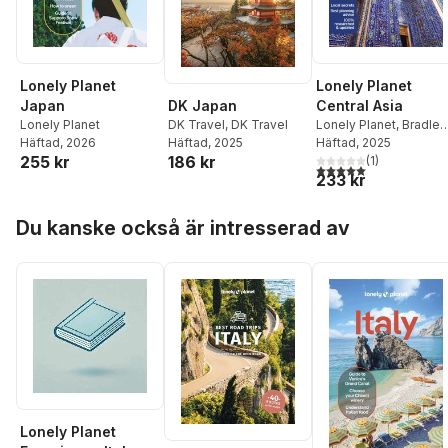
Lonely Planet
Lonely Planet
DK Japan
Japan
Central Asia
DK Travel
,
DK Travel
Lonely Planet
Lonely Planet
,
Bradley
Häftad
, 2025
Häftad
, 2026
Mayhew
Häftad
, 2025
,
Mark Elliott
,
186 kr
255 kr
Anna Kaminski
(
1
)
,
5,0
utav 5 stjärnor. Tota
233 kr
Stephen Lioy
Hoppa över listan
Du kanske också är intresserad av
Lonely Planet