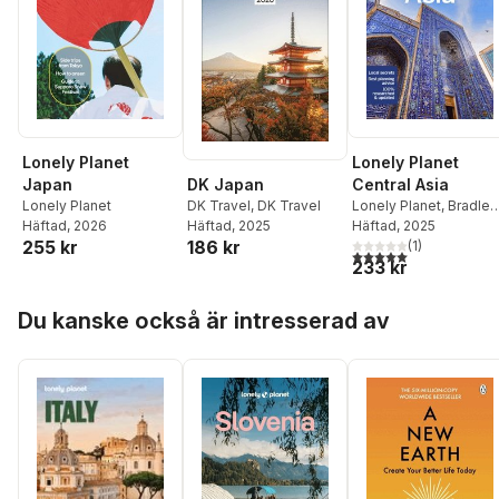
Lonely Planet
Lonely Planet
DK Japan
Japan
Central Asia
DK Travel
,
DK Travel
Lonely Planet
Lonely Planet
,
Bradley
Häftad
, 2025
Häftad
, 2026
Mayhew
Häftad
, 2025
,
Mark Elliott
,
186 kr
255 kr
Anna Kaminski
(
1
)
,
5,0
utav 5 stjärnor. Tota
233 kr
Stephen Lioy
Hoppa över listan
Du kanske också är intresserad av