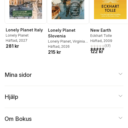
Lonely Planet Italy
Lonely Planet
New Earth
Lonely Planet
Slovenia
Eckhart Tolle
Häftad
, 2027
Häftad
, 2009
Lonely Planet
,
Virginia
281 kr
(
17
)
DiGaetano
Häftad
, 2026
,
Mark Baker
,
5,0
utav 5 stjärnor. Tota
122 kr
215 kr
Anthony Ham
Mina sidor
Hjälp
Om Bokus