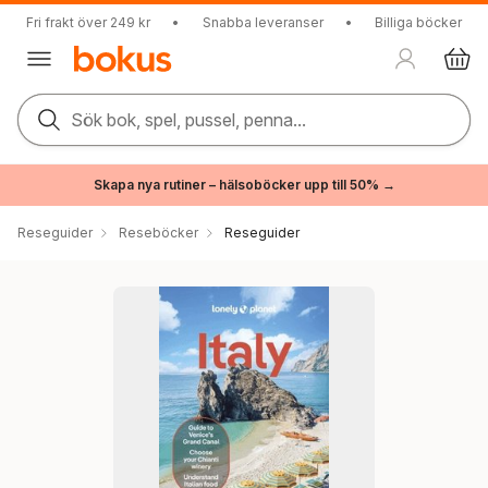
Fri frakt över 249 kr
•
Snabba leveranser
•
Billiga böcker
Sök bok, spel, pussel, penna...
Skapa nya rutiner – hälsoböcker upp till 50% →
Reseguider
Reseböcker
Reseguider