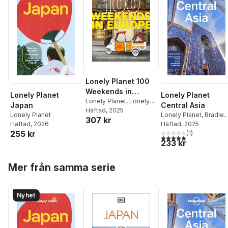
Lonely Planet 100
Weekends in
Lonely Planet
Lonely Planet
Europe
Lonely Planet
,
Lonely
Japan
Central Asia
Planet
Häftad
, 2025
Lonely Planet
Lonely Planet
,
Bradley
307 kr
Häftad
, 2026
Mayhew
Häftad
, 2025
,
Mark Elliott
,
255 kr
Anna Kaminski
(
1
)
,
5,0
utav 5 stjärnor. Tota
233 kr
Stephen Lioy
Hoppa över listan
Mer från samma serie
Nyhet