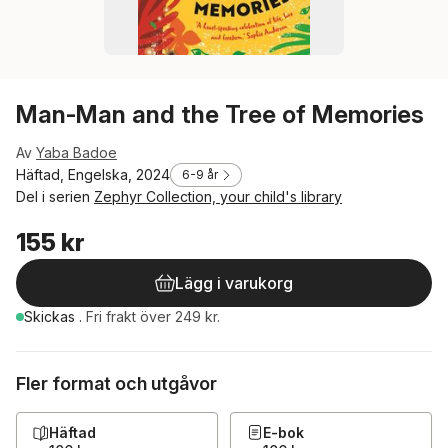
Man-Man and the Tree of Memories
Av
Yaba Badoe
Häftad, Engelska, 2024
6-9 år
Del i serien
Zephyr Collection, your child's library
155 kr
Lägg i varukorg
Skickas
.
Fri frakt över 249 kr.
Fler format och utgåvor
Häftad
E-bok