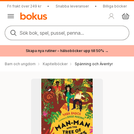
Fri frakt över 249 kr
•
Snabba leveranser
•
Billiga böcker
Sök bok, spel, pussel, penna...
Skapa nya rutiner – hälsoböcker upp till 50% →
Barn och ungdom
Kapitelböcker
Spänning och Äventyr