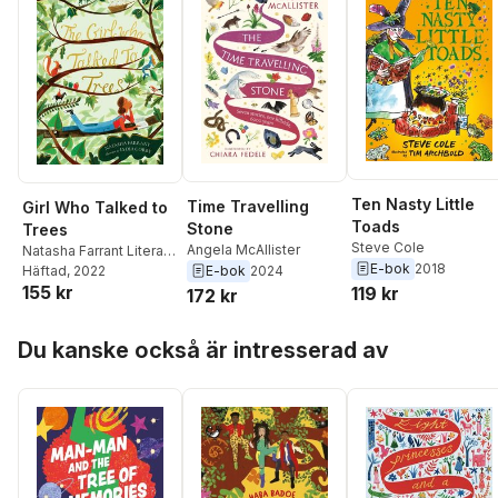
Adichie
,
Helen
Oyeyemi
,
Antjie Krog
,
Nawal el Saadawi
,
Sindiwe Magona
,
Chika
Uniqwe
,
Sarah Ladipo
Manyika
,
Elieshi Lema
,
Monica Arac de Nyeko
,
Promise Ogochukwu
,
Leila Aboulela
Ten Nasty Little
Time Travelling
Girl Who Talked to
Toads
Stone
Trees
Steve Cole
Angela McAllister
Natasha Farrant Literary
E-bok
2018
E-bok
2024
Ltd
Häftad
, 2022
155 kr
119 kr
172 kr
Hoppa över listan
Du kanske också är intresserad av