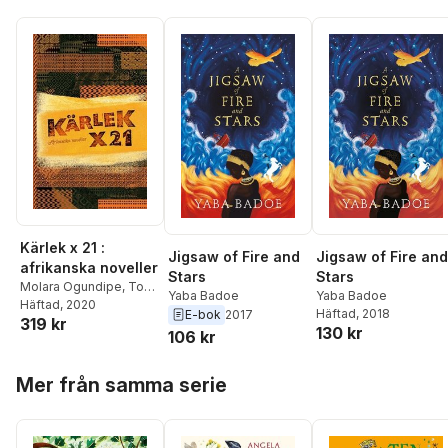
Kärlek x 21 :
Jigsaw of Fire and
Jigsaw of Fire and
afrikanska noveller
Stars
Stars
Molara Ogundipe
,
Tomi
Yaba Badoe
Yaba Badoe
Adeaga
Häftad
, 2020
,
Véronique
Häftad
, 2018
E-bok
2017
319 kr
Tadjo
,
Wangui wa Goro
,
130 kr
106 kr
Rounke Coker
,
Anthonia C kalu Kalu
,
Hoppa över listan
Doreen Baingana
,
Mer från samma serie
Mildred Kikonco Barya
,
Yaba Badoe
,
Sefi Atta
,
Chimamanda Ngozi