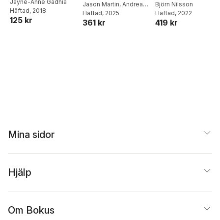
Jayne-Anne Gadhia
vara chef
Jason Martin
,
Andreas
gruppdynamik
Björn Nilsson
Häftad
, 2018
Wallo
Häftad
,
Mattias Elg
, 2025
Häftad
, 2022
125 kr
361 kr
419 kr
Mina sidor
Hjälp
Om Bokus