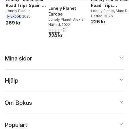
Kerry Walker
,
Nicola
Road Trips Spain &
Road Trips
Williams
,
Neil Wilson
Lonely Planet
Portugal
Lonely Planet
Germany, Austria 
Lonely Planet
,
Marc Di
Europe
Duca
Häftad
,
Ham Enright.
, 2026
E-bok
2025
Switzerland
Lonely Planet
,
Alexis
226 kr
Becki
269 kr
Averbuck
Häftad
, 2022
,
Mark Baker
,
Gregor Clark
(
1
)
,
Peter
4,0
utav 5 stjärnor. Totalt antal röster:
224 kr
Dragicevich
,
Mark
Elliott
,
Steve Fallon
,
Duncan Garwood
,
Anthony Ham
,
Anita
Isalska
,
Catherine Le
Mina sidor
Nevez
,
Jessica Lee
,
Vesna Maric
,
Korina
Miller
,
MaSovaida
Morgan
,
Leonid
Hjälp
Ragozin
,
Kevin Raub
,
Brendan Sainsbury
,
Kerry Walker
,
Nicola
Williams
,
Neil Wilson
Om Bokus
Populärt