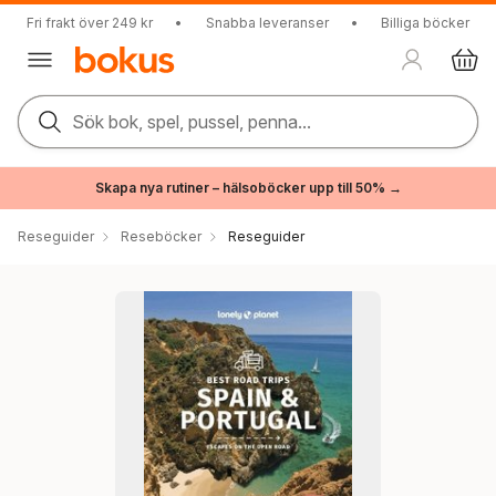
Fri frakt över 249 kr
•
Snabba leveranser
•
Billiga böcker
Sök bok, spel, pussel, penna...
Skapa nya rutiner – hälsoböcker upp till 50% →
Reseguider
Reseböcker
Reseguider