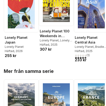
Lonely Planet 100
Weekends in
Lonely Planet
Lonely Planet
Europe
Lonely Planet
,
Lonely
Japan
Central Asia
Planet
Häftad
, 2025
Lonely Planet
Lonely Planet
,
Bradley
307 kr
Häftad
, 2026
Mayhew
Häftad
, 2025
,
Mark Elliott
,
255 kr
Anna Kaminski
(
1
)
,
5,0
utav 5 stjärnor. Tota
233 kr
Stephen Lioy
Hoppa över listan
Mer från samma serie