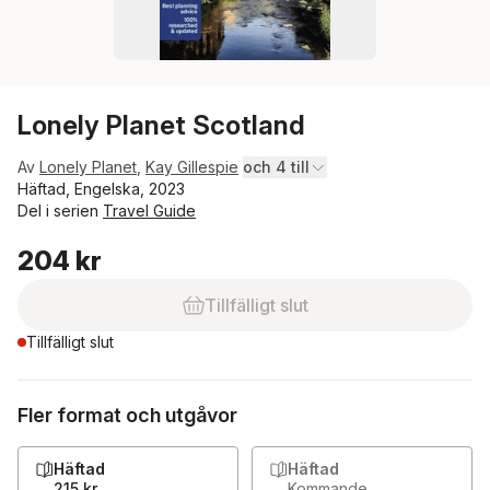
Lonely Planet Scotland
Av
Lonely Planet
,
Kay Gillespie
och 4 till
Häftad, Engelska, 2023
Del i serien
Travel Guide
204 kr
Tillfälligt slut
Tillfälligt slut
Fler format och utgåvor
Häftad
Häftad
215 kr
Kommande