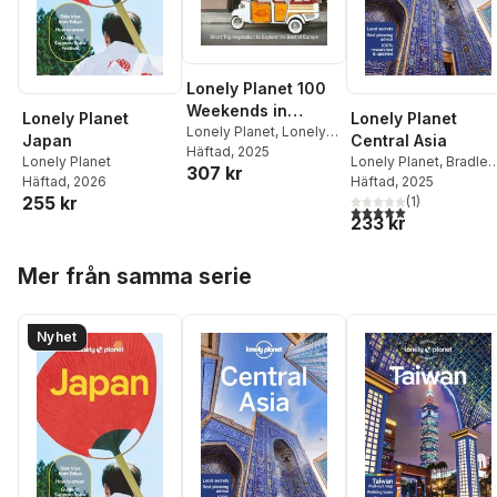
Lonely Planet 100
Weekends in
Lonely Planet
Lonely Planet
Europe
Lonely Planet
,
Lonely
Japan
Central Asia
Planet
Häftad
, 2025
Lonely Planet
Lonely Planet
,
Bradley
307 kr
Häftad
, 2026
Mayhew
Häftad
, 2025
,
Mark Elliott
,
255 kr
Anna Kaminski
(
1
)
,
5,0
utav 5 stjärnor. Tota
233 kr
Stephen Lioy
Hoppa över listan
Mer från samma serie
Nyhet