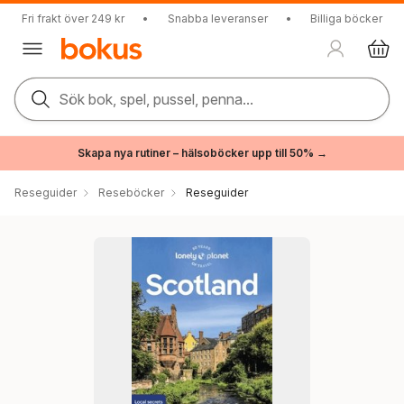
Fri frakt över 249 kr
•
Snabba leveranser
•
Billiga böcker
Sök bok, spel, pussel, penna...
Skapa nya rutiner – hälsoböcker upp till 50% →
Reseguider
Reseböcker
Reseguider