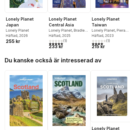
Lonely Planet
Lonely Planet
Lonely Planet
Japan
Central Asia
Taiwan
Lonely Planet
Lonely Planet
,
Bradley
Lonely Planet
,
Piera
Häftad
, 2026
Mayhew
Häftad
, 2025
,
Mark Elliott
,
Chen
Häftad
,
Dinah Gardner
, 2023
255 kr
Anna Kaminski
(
1
)
,
(
1
)
5,0
utav 5 stjärnor. Totalt antal röster:
4,0
utav 5 stjärnor. Tota
233 kr
215 kr
Stephen Lioy
Hoppa över listan
Du kanske också är intresserad av
Lonely Planet