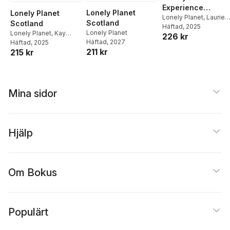
Experience
Lonely Planet
Lonely Planet
Scotland
Lonely Planet
,
Laurie
Scotland
Scotland
Goodlad
Häftad
, 2025
,
Susanne
Lonely Planet
Lonely Planet
,
Kay
226 kr
Arbuckle
,
Colin Baird
,
Häftad
, 2027
Gillespie
Häftad
, 2025
,
Joseph
Kay Gillespie
,
Mike
211 kr
215 kr
Reaney
,
Neil Wilson
MacEacheran
,
Joseph
Reaney
,
Neil
Robertson
,
Neil Wilso
Mina sidor
Hjälp
Om Bokus
Populärt