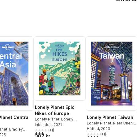
Lonely Planet Epic
Hikes of Europe
Planet Central
Lonely Planet Taiwan
Lonely Planet
,
Lonely
Lonely Planet
,
Piera Chen
,
Planet
Inbunden
, 2021
Dinah Gardner
Häftad
, 2023
anet
,
Bradley
(
1
)
3,0
utav 5 stjärnor. Totalt antal röster:
(
1
)
2025
Mark Elliott
,
Anna
307 kr
4,0
utav 5 stjärnor. Totalt ant