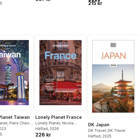
215 kr
,
1
Stephen Lioy
)
stjärnor. Totalt antal röster:
Planet Taiwan
Lonely Planet France
anet
,
Piera Chen
,
Lonely Planet
,
Nicola
DK Japan
rdner
2023
Williams
Häftad
, 2026
,
Jean-Bernard
DK Travel
,
DK Travel
226 kr
1
)
Carillet
,
Cyrena Lee
,
Häftad
, 2025
stjärnor. Totalt antal röster: