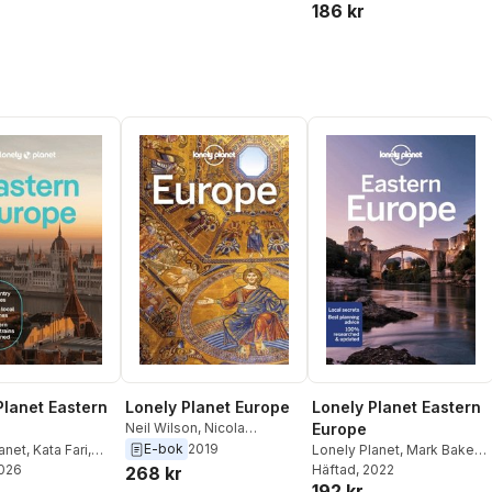
Daphne Leprince-Ringuet
,
186 kr
Chrissie McClatchie
,
Anna
Richards
,
Daniel Robinson
,
Madeleine Rothery
,
Paul
Stafford
,
Ryan Ver
Berkmoes
,
Mary Winston
Nicklin
Planet Eastern
Lonely Planet Europe
Lonely Planet Eastern
Neil Wilson
,
Nicola
Europe
Williams
,
Greg Ward
,
E-bok
2019
anet
,
Kata Fari
,
Lonely Planet
,
Mark Baker
,
Benedict Walker
,
Brana
er
2026
,
Joel Balsam
,
Greg Bloom
Häftad
, 2022
,
Stuart Butler
,
268 kr
Vladisavljevic
,
Andy
192 kr
Duca
,
Peter
Peter Dragicevich
,
Steve