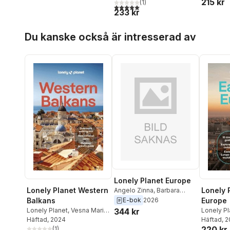
215 kr
Kaminski
(
,
1
Stephen Lioy
)
5,0
utav 5 stjärnor. Totalt antal röster:
233 kr
Hoppa över listan
Du kanske också är intresserad av
Lonely Planet Europe
Lonely Planet Western
Lonely 
Angelo Zinna
,
Barbara
Woolsey
,
Nicola Williams
,
E-bok
2026
Balkans
Europe
Luke Waterson
,
Brana
344 kr
Lonely Planet
,
Vesna Maric
,
Lonely Pl
Vladisavljevic
,
Joana
Mark Baker
Häftad
, 2024
,
Joel Balsam
,
Mark Bak
Häftad
, 
Taborda
,
Helena Smith
,
220 kr
Virginia DiGaetano
(
1
)
,
Peter
Marc Di 