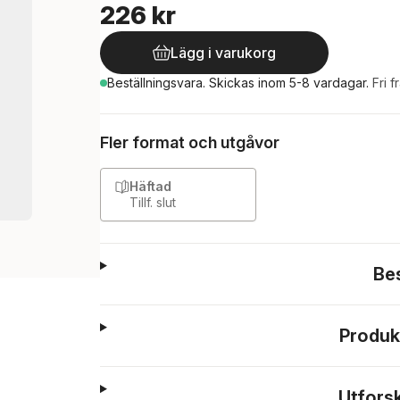
226 kr
Lägg i varukorg
Beställningsvara.
Skickas
inom 5-8 vardagar
.
Fri f
Fler format och utgåvor
Häftad
Tillf. slut
Be
Produk
Utfors