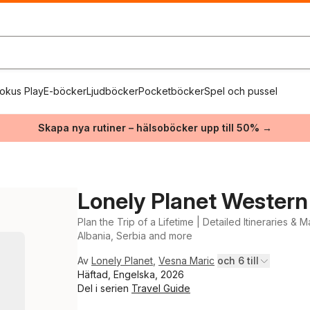
okus Play
E-böcker
Ljudböcker
Pocketböcker
Spel och pussel
Skapa nya rutiner – hälsoböcker upp till 50% →
Lonely Planet Western
Plan the Trip of a Lifetime | Detailed Itineraries &
Albania, Serbia and more
Av
Lonely Planet
,
Vesna Maric
och 6 till
Häftad, Engelska, 2026
Del i serien
Travel Guide