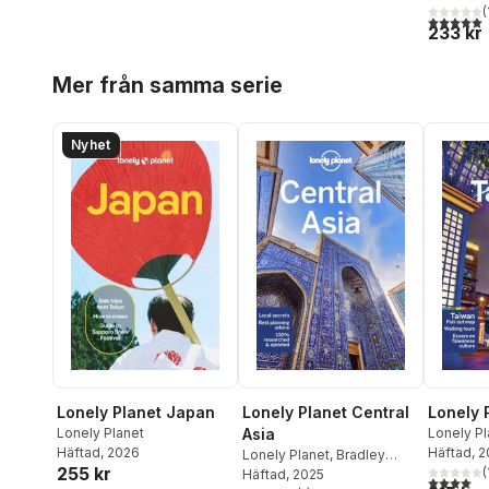
Kaminski
(
5,0
utav 5 
233 kr
Hoppa över listan
Mer från samma serie
Nyhet
Lonely Planet Japan
Lonely Planet Central
Lonely 
Lonely Planet
Asia
Lonely Pl
Häftad
, 2026
Dinah Ga
Häftad
, 
Lonely Planet
,
Bradley
255 kr
(
Mayhew
Häftad
, 2025
,
Mark Elliott
,
Anna
4,0
utav 5 