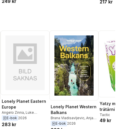
249 kr
Hussain
,
James Wong
,
217 kr
Kowalski
,
Stephe
Tasmin Wressell
Lonely Planet Eastern
Yatzy med
Lonely Planet Western
Europe
trätärningar
Balkans
Angelo Zinna
,
Luke
Tactic
Waterson
,
Brana
E-bok
2026
Brana Vladisavljevic
,
Anja
49 kr
Vladisavljevic
,
Leonid
Mutic
,
Anthony Ham
,
Peter
E-bok
2026
283 kr
Ragozin
,
Anja Mutic
,
Owen
Dragicevich
,
Joel Balsam
,