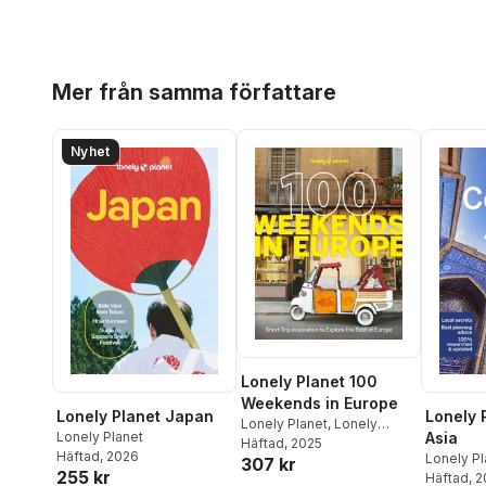
Hoppa över listan
Mer från samma författare
Nyhet
Lonely Planet 100
Weekends in Europe
Lonely Planet Japan
Lonely 
Lonely Planet
,
Lonely
Lonely Planet
Asia
Planet
Häftad
, 2025
Häftad
, 2026
Lonely Pl
307 kr
255 kr
Mayhew
Häftad
, 
,