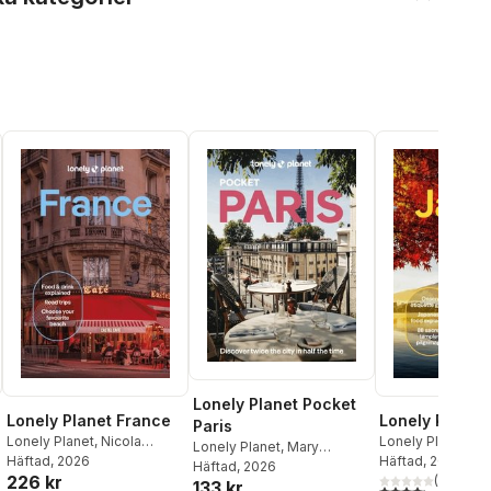
Lonely Planet Pocket
Lonely Planet France
Lonely Planet
Paris
Lonely Planet
,
Nicola
Lonely Planet
Lonely Planet
,
Mary
Williams
Häftad
, 2026
,
Jean-Bernard
Häftad
, 2024
Winston Nicklin
Häftad
, 2026
,
Alexis
226 kr
Carillet
,
Cyrena Lee
,
(
5
)
133 kr
Averbuck
,
Jean-Bernard
al röster:
4,2
utav 5 stjärnor.