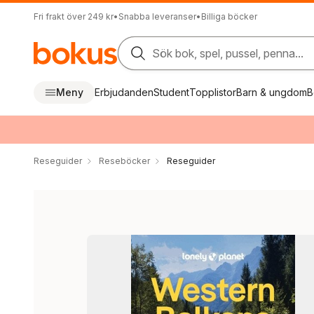
Fri frakt över 249 kr
•
Snabba leveranser
•
Billiga böcker
Sök bok, spel, pussel, penna...
Meny
Erbjudanden
Student
Topplistor
Barn & ungdom
B
Reseguider
Reseböcker
Reseguider