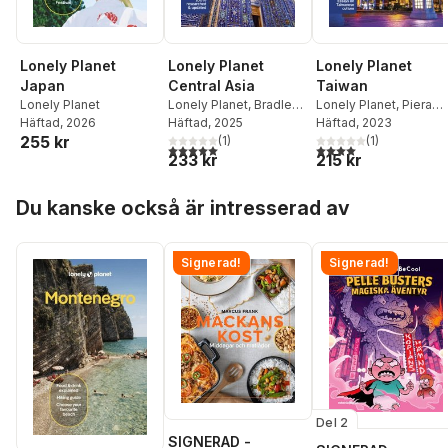
Lonely Planet
Lonely Planet
Lonely Planet
Japan
Central Asia
Taiwan
Lonely Planet
Lonely Planet
,
Bradley
Lonely Planet
,
Piera
Häftad
, 2026
Mayhew
Häftad
, 2025
,
Mark Elliott
,
Chen
Häftad
,
Dinah Gardner
, 2023
255 kr
Anna Kaminski
(
1
)
,
(
1
)
5,0
utav 5 stjärnor. Totalt antal röster:
4,0
utav 5 stjärnor. Tota
233 kr
215 kr
Stephen Lioy
Hoppa över listan
Du kanske också är intresserad av
Signerad!
Signerad!
Del 2
SIGNERAD -