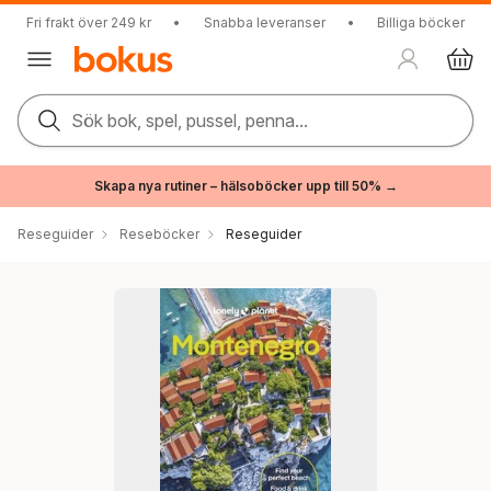
Fri frakt över 249 kr
•
Snabba leveranser
•
Billiga böcker
Sök bok, spel, pussel, penna...
Skapa nya rutiner – hälsoböcker upp till 50% →
Reseguider
Reseböcker
Reseguider