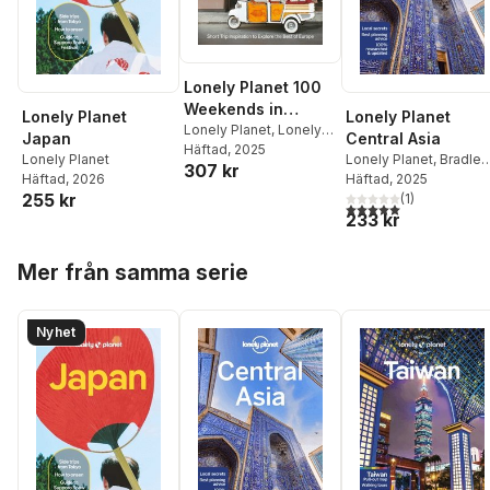
Lonely Planet 100
Weekends in
Lonely Planet
Lonely Planet
Europe
Lonely Planet
,
Lonely
Japan
Central Asia
Planet
Häftad
, 2025
Lonely Planet
Lonely Planet
,
Bradley
307 kr
Häftad
, 2026
Mayhew
Häftad
, 2025
,
Mark Elliott
,
255 kr
Anna Kaminski
(
1
)
,
5,0
utav 5 stjärnor. Tota
233 kr
Stephen Lioy
Hoppa över listan
Mer från samma serie
Nyhet