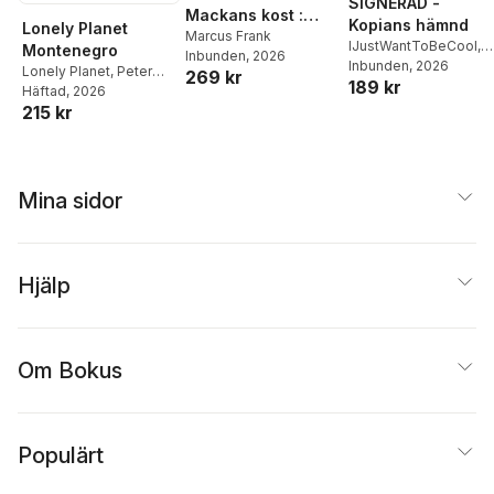
SIGNERAD -
Mackans kost :
Kopians hämnd
Lonely Planet
Middagar och
Marcus Frank
IJustWantToBeCool
,
Montenegro
Inbunden
, 2026
matlådor
Joel Adolphson
Inbunden
, 2026
,
Emil
Lonely Planet
,
Peter
269 kr
189 kr
Ejdemo Beer
,
Victor
Dragicevich
Häftad
, 2026
,
Kevin
Beer
215 kr
Raub
Mina sidor
Hjälp
Om Bokus
Populärt