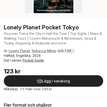
Lonely Planet Pocket Tokyo
Discover Twice the City in Half the Time | Top Sights | Maps &
Walking Tours | Covers Marunouchi & Nihombashi, Ginza &
Tsukiji, Roppongi & Azabudai and more
Av
Lonely Planet
,
Rebecca Milner
och 1 till
Häftad, Engelska, 2024
Del i serien
Pocket Guide
123 kr
Lägg i varukorg
Skickas
.
Fri frakt över 249 kr.
Fler format och utgåvor