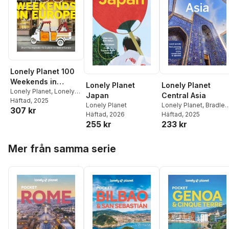
Lonely Planet 100
Weekends in
Lonely Planet
Lonely Planet
Europe
Lonely Planet
,
Lonely
Japan
Central Asia
Planet
Häftad
, 2025
Lonely Planet
Lonely Planet
,
Bradley
307 kr
Häftad
, 2026
Mayhew
Häftad
, 2025
,
Mark Elliott
,
255 kr
233 kr
Anna Kaminski
,
Stephen Lioy
Hoppa över listan
Mer från samma serie