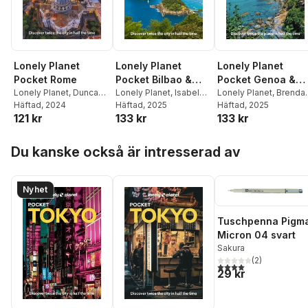
Lonely Planet
Lonely Planet
Lonely Planet
Pocket Rome
Pocket Bilbao &
Pocket Genoa &
Lonely Planet
,
Duncan
San Sebastian
Lonely Planet
,
Isabel
Cinque Terre
Lonely Planet
,
Brenda
Garwood
Häftad
, 2024
,
Virginia
Albiston
Häftad
, 2025
Sainsbury
Häftad
, 2025
121 kr
133 kr
133 kr
DiGaetano
Hoppa över listan
Du kanske också är intresserad av
Nyhet
Tuschpenna Pigm
Micron 04 svart
Sakura
(
2
)
4,0
utav 5 stjärnor. Tota
29 kr