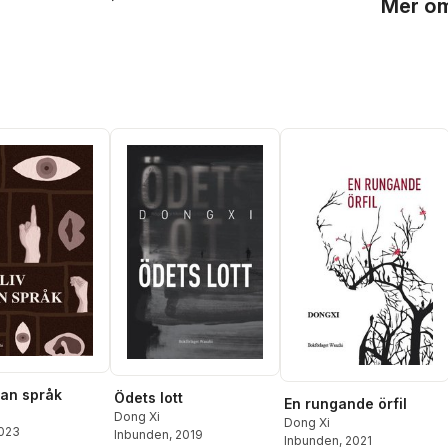
Mer om
utan språk
Ödets lott
En rungande örfil
Dong Xi
Dong Xi
2023
Inbunden
, 2019
Inbunden
, 2021