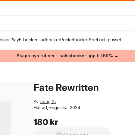
okus Play
E-böcker
Ljudböcker
Pocketböcker
Spel och pussel
Skapa nya rutiner – hälsoböcker upp till 50% →
Fate Rewritten
Av
Dong Xi
Häftad, Engelska, 2024
180 kr
Kommande