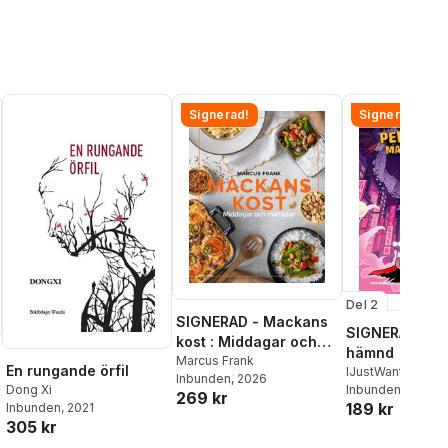
Signerad!
Signerad!
Del 2
SIGNERAD - Mackans
SIGNERAD - K
kost : Middagar och
hämnd
matlådor
Marcus Frank
En rungande örfil
IJustWantToBeC
Inbunden
, 2026
Dong Xi
Adolphson
Inbunden
, 2026
,
Emil
269 kr
189 kr
Inbunden
, 2021
Beer
,
Victor Beer
305 kr