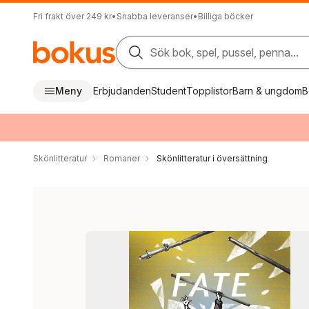
Fri frakt över 249 kr
•
Snabba leveranser
•
Billiga böcker
Sök bok, spel, pussel, penna...
Meny
Erbjudanden
Student
Topplistor
Barn & ungdom
B
Skönlitteratur
Romaner
Skönlitteratur i översättning