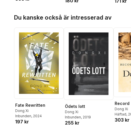
180 kr
171 kr
Hoppa över listan
Du kanske också är intresserad av
Record 
Fate Rewritten
Ödets lott
Dong Xi
Dong Xi
Dong Xi
Häftad
, 
Inbunden
, 2024
Inbunden
, 2019
303 kr
197 kr
255 kr