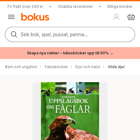
Fri frakt över 249 kr
•
Snabba leveranser
•
Billiga böcker
Sök bok, spel, pussel, penna...
Skapa nya rutiner – hälsoböcker upp till 50% →
Barn och ungdom
Faktaböcker
Djur och natur
Vilda djur