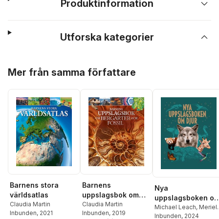
Produktinformation
Utforska kategorier
Hoppa över listan
Mer från samma författare
Barnens stora
Barnens
Nya
världsatlas
uppslagsbok om
uppslagsboken o
Claudia Martin
bergarter och
Claudia Martin
djur
Michael Leach
,
Meriel
Inbunden
, 2021
Inbunden
, 2019
fossil
Lland
Inbunden
,
Claudia Martin
, 2024
,