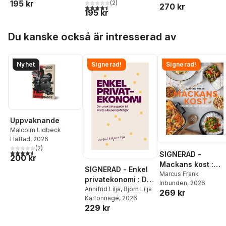
195 kr
(
2
)
270 kr
Claire Philip
,
Alex Woo
4,5
utav 5 stjärnor. Totalt antal röster:
195 kr
Hoppa över listan
Du kanske också är intresserad av
Nyhet
Signerad!
Signerad!
Uppvaknande
Malcolm Lidbeck
Häftad
, 2026
(
2
)
4,5
utav 5 stjärnor. Totalt antal röster:
SIGNERAD -
200 kr
Mackans kost :
SIGNERAD - Enkel
Middagar och
Marcus Frank
privatekonomi : Din
Inbunden
, 2026
matlådor
praktiska guide till
Annifrid Lilja
,
Björn Lilja
269 kr
Kartonnage
, 2026
livets alla
229 kr
pengafrågor