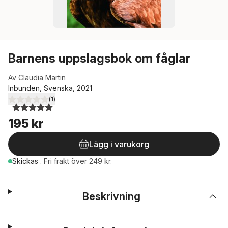
Barnens uppslagsbok om fåglar
Av
Claudia Martin
Inbunden, Svenska, 2021
(
1
)
5,0
utav 5 stjärnor. Totalt antal röster:
195 kr
Lägg i varukorg
Skickas
.
Fri frakt över 249 kr.
Beskrivning