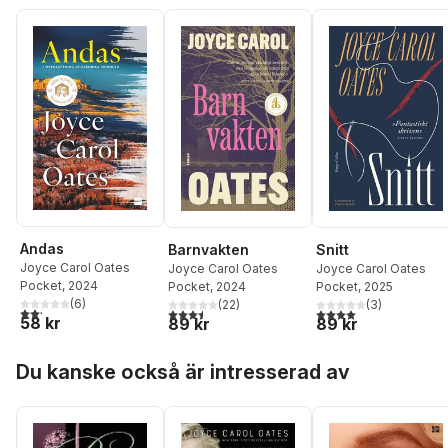
Andas
Barnvakten
Snitt
Joyce Carol Oates
Joyce Carol Oates
Joyce Carol Oates
Pocket
, 2024
Pocket
, 2024
Pocket
, 2025
(
6
)
(
22
)
(
3
)
2,2
utav 5 stjärnor. Totalt antal röster:
3,5
utav 5 stjärnor. Totalt antal röster:
4,0
utav 5 stjärnor. Tota
58 kr
89 kr
89 kr
Hoppa över listan
Du kanske också är intresserad av