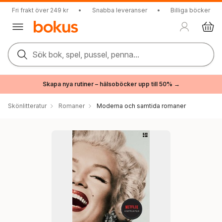
Fri frakt över 249 kr
•
Snabba leveranser
•
Billiga böcker
Sök bok, spel, pussel, penna...
Skapa nya rutiner – hälsoböcker upp till 50% →
Skönlitteratur
Romaner
Moderna och samtida romaner