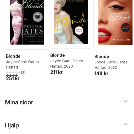
Blonde
Blonde
Blonde
Joyce Carol Oates
Joyce Carol Oates
Joyce Carol Oates
Häftad
, 2020
Häftad
Häftad
, 2022
211 kr
148 kr
(
2
)
4,0
utav 5 stjärnor. Totalt antal röster:
251 kr
Mina sidor
Hjälp