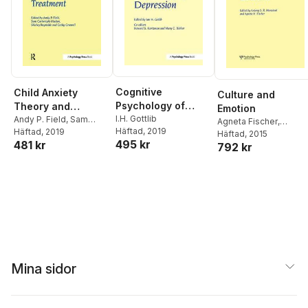
Cognitive
Child Anxiety
Culture and
Psychology of
Theory and
Emotion
Depression
I.H. Gottlib
Treatment
Andy P. Field
,
Sam
Agneta Fischer
,
Häftad
, 2019
Cartwright-Hatton
Häftad
, 2019
Anthony Manstead
Häftad
, 2015
495 kr
481 kr
792 kr
Mina sidor