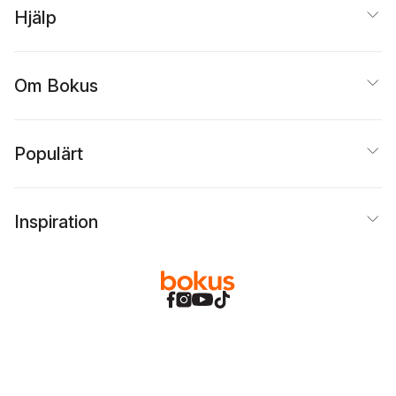
Hjälp
Om Bokus
Populärt
Inspiration
Bokus
@
Cookies
Anpassa cookies
Integritetspolicy
Köpvillkor