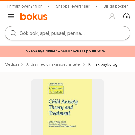
Fri frakt över 249 kr
•
Snabba leveranser
•
Billiga böcker
Sök bok, spel, pussel, penna...
Skapa nya rutiner – hälsoböcker upp till 50% →
Medicin
Andra medicinska specialiteter
Klinisk psykologi