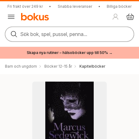
Fri frakt över 249 kr
•
Snabba leveranser
•
Billiga böcker
Sök bok, spel, pussel, penna...
Skapa nya rutiner – hälsoböcker upp till 50% →
Barn och ungdom
Böcker 12-15 år
Kapitelböcker