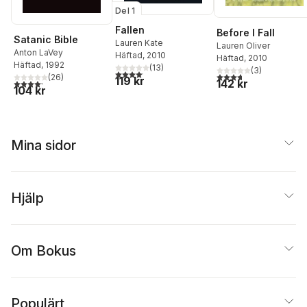
Del 1
Fallen
Before I Fall
Satanic Bible
Lauren Kate
Lauren Oliver
Anton LaVey
Häftad
, 2010
Häftad
, 2010
Häftad
, 1992
(
13
)
(
3
)
4,1
utav 5 stjärnor. Totalt antal röster:
3,7
utav 5 stjärnor. Tota
(
26
)
119 kr
142 kr
4,2
utav 5 stjärnor. Totalt antal röster:
104 kr
Mina sidor
Hjälp
Om Bokus
Populärt