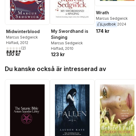
Wrath
Marcus Sedgwick
Ljudbok
2024
174 kr
My Swordhand is
Midwinterblood
Singing
Marcus Sedgwick
Häftad
, 2012
Marcus Sedgwick
(
2
)
Häftad
, 2010
5,0
utav 5 stjärnor. Totalt antal röster:
130 kr
123 kr
Hoppa över listan
Du kanske också är intresserad av