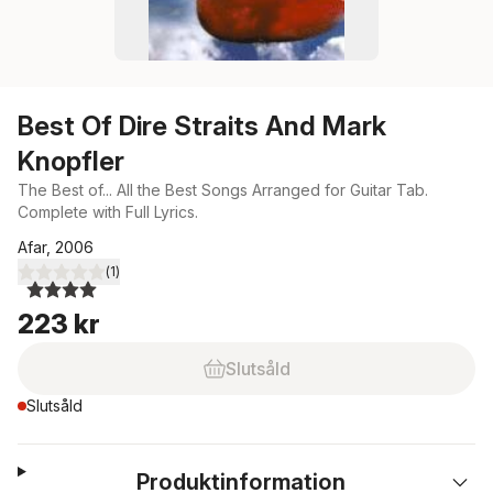
Best Of Dire Straits And Mark
Knopfler
The Best of... All the Best Songs Arranged for Guitar Tab.
Complete with Full Lyrics.
Afar, 2006
(
1
)
4,0
utav 5 stjärnor. Totalt antal röster:
223 kr
Slutsåld
Slutsåld
Produktinformation