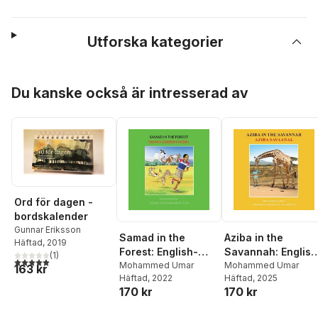
Utforska kategorier
Hoppa över listan
Du kanske också är intresserad av
Ord för dagen -
bordskalender
Gunnar Eriksson
Samad in the
Aziba in the
Häftad
, 2019
Forest: English-
Savannah: English
(
1
)
5,0
utav 5 stjärnor. Totalt antal röster:
Afar Bilingual
Mohammed Umar
- Afar Bilingual
Mohammed Umar
163 kr
Häftad
, 2022
Häftad
, 2025
Edition
Edition
170 kr
170 kr