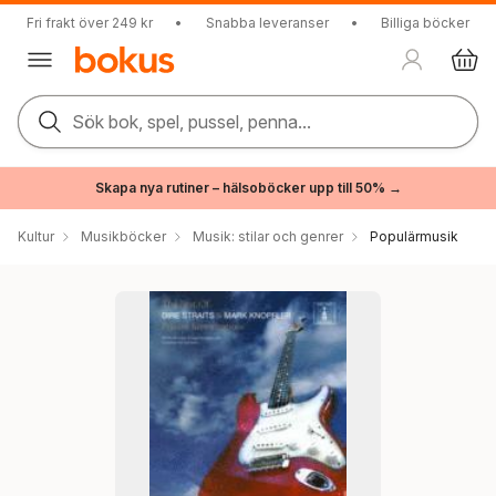
Fri frakt över 249 kr
•
Snabba leveranser
•
Billiga böcker
Sök bok, spel, pussel, penna...
Skapa nya rutiner – hälsoböcker upp till 50% →
Kultur
Musikböcker
Musik: stilar och genrer
Populärmusik