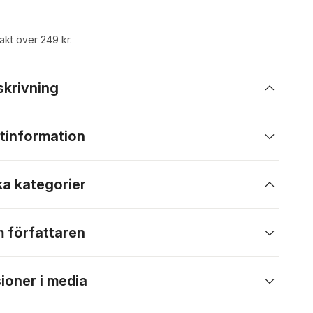
rakt över 249 kr.
skrivning
tinformation
ka kategorier
 författaren
ioner i media