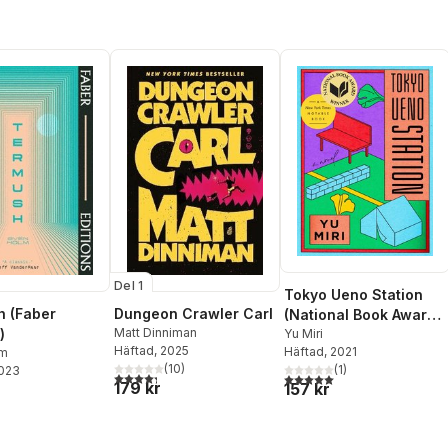
Del 1
Tokyo Ueno Station
 (Faber
Dungeon Crawler Carl
(National Book Award
)
Matt Dinniman
Winner)
Yu Miri
Häftad
, 2025
Häftad
, 2021
lm
(
10
)
(
1
)
2023
4,3
utav 5 stjärnor. Totalt antal röster:
5,0
utav 5 stjärnor. Totalt ant
179 kr
157 kr