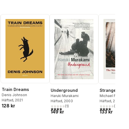
Train Dreams
Stranger in t
Underground
Denis Johnson
Michael Finkel
Haruki Murakami
Häftad
, 2021
Häftad
, 2018
Häftad
, 2003
128 kr
(
1
)
(
1
)
4,0
utav 5 stjärnor
4,0
utav 5 stjärnor. Totalt antal röster:
al röster:
133 kr
149 kr