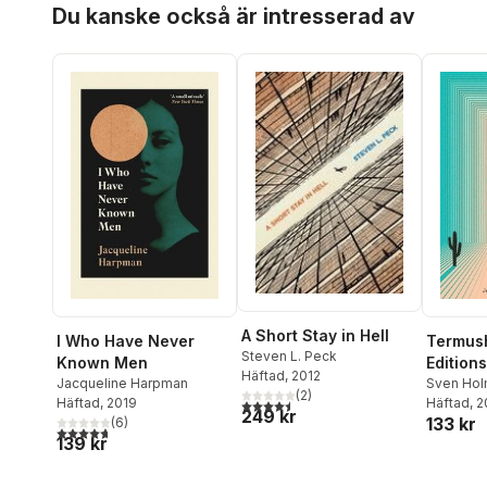
Du kanske också är intresserad av
A Short Stay in Hell
I Who Have Never
Termush
Steven L. Peck
Known Men
Editions
Häftad
, 2012
Jacqueline Harpman
Sven Ho
(
2
)
Häftad
, 2019
Häftad
, 
4,5
utav 5 stjärnor. Totalt antal röster:
249 kr
133 kr
(
6
)
4,7
utav 5 stjärnor. Totalt antal röster:
139 kr