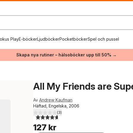
okus Play
E-böcker
Ljudböcker
Pocketböcker
Spel och pussel
Skapa nya rutiner – hälsoböcker upp till 50% →
All My Friends are Su
Av
Andrew Kaufman
Häftad, Engelska, 2006
(
3
)
4,7
utav 5 stjärnor. Totalt antal röster:
127 kr