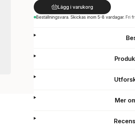
Lägg i varukorg
Beställningsvara.
Skickas
inom 5-8 vardagar
.
Fri f
Be
Produk
Utfors
Mer om
Recens