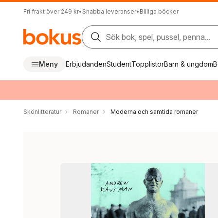
Fri frakt över 249 kr
•
Snabba leveranser
•
Billiga böcker
Sök bok, spel, pussel, penna...
Meny
Erbjudanden
Student
Topplistor
Barn & ungdom
B
Skönlitteratur
Romaner
Moderna och samtida romaner