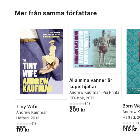
Hoppa över listan
Mer från samma författare
Alla mina vänner är
superhjältar
Andrew Kaufman
,
Pia Printz
CD-bok
, 2012
(
4
)
Born We
2,0
utav 5 stjärnor. Totalt antal röster:
Tiny Wife
209 kr
Andrew 
Andrew Kaufman
Häftad
, 
Häftad
, 2013
(
(
1
)
4,0
utav 5 
3,0
utav 5 stjärnor. Totalt antal röster:
146 kr
119 kr
Hoppa över listan