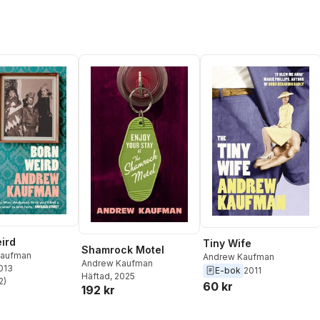
ird
Tiny Wife
Shamrock Motel
Kaufman
Andrew Kaufman
Andrew Kaufman
2013
E-bok
2011
Häftad
, 2025
2
)
60 kr
stjärnor. Totalt antal röster:
192 kr