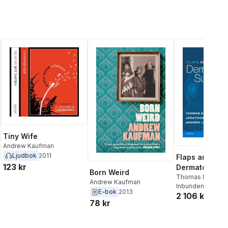
Tiny Wife
Andrew Kaufman
Ljudbok
2011
Flaps and Graf
123 kr
Dermatologic 
Born Weird
Thomas E. Rohre
Andrew Kaufman
Jonathan L. Cook
Inbunden
, 2017
E-bok
2013
2 106 kr
Kaufman
78 kr