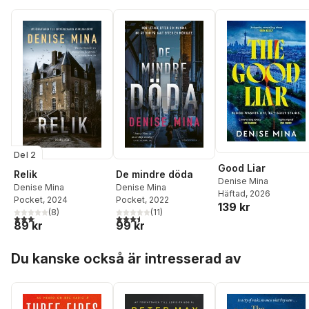
Del 2
Good Liar
Relik
De mindre döda
Denise Mina
Denise Mina
Denise Mina
Häftad
, 2026
Pocket
, 2024
Pocket
, 2022
139 kr
(
8
)
(
11
)
3,1
utav 5 stjärnor. Totalt antal röster:
3,5
utav 5 stjärnor. Totalt antal röster:
89 kr
99 kr
Hoppa över listan
Du kanske också är intresserad av