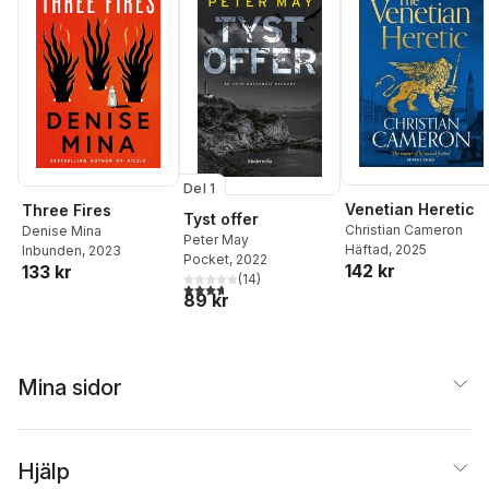
Del 1
Venetian Heretic
Three Fires
Tyst offer
Christian Cameron
Denise Mina
Peter May
Häftad
, 2025
Inbunden
, 2023
Pocket
, 2022
142 kr
133 kr
(
14
)
3,7
utav 5 stjärnor. Totalt antal röster:
89 kr
Mina sidor
Hjälp