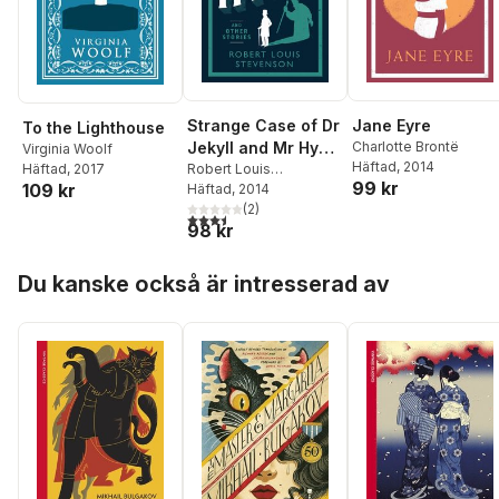
Strange Case of Dr
Jane Eyre
To the Lighthouse
Jekyll and Mr Hyde
Charlotte Brontë
Virginia Woolf
Häftad
, 2014
Häftad
, 2017
and Other Stories
Robert Louis
99 kr
109 kr
Stevenson
Häftad
, 2014
(
2
)
3,5
utav 5 stjärnor. Totalt antal röster:
98 kr
Hoppa över listan
Du kanske också är intresserad av