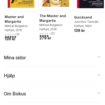
The Master and
Master and
Quicksand
Margarita
Margarita
Junichiro Tanizaki
Mikhail Bulgakov
Häftad
, 1994
Mikhail Bulgakov
Häftad
, 2016
139 kr
Häftad
, 2010
(
2
)
(
1
)
4,0
utav 5 stjärnor. Totalt antal röster:
5,0
utav 5 stjärnor. Totalt antal röster:
279 kr
139 kr
Mina sidor
Hjälp
Om Bokus