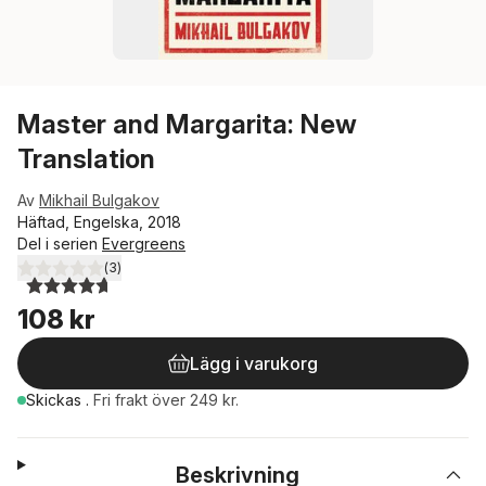
Master and Margarita: New
Translation
Av
Mikhail Bulgakov
Häftad, Engelska, 2018
Del i serien
Evergreens
(
3
)
4,7
utav 5 stjärnor. Totalt antal röster:
108 kr
Lägg i varukorg
Skickas
.
Fri frakt över 249 kr.
Beskrivning