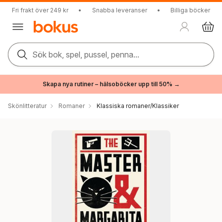
Fri frakt över 249 kr
•
Snabba leveranser
•
Billiga böcker
Sök bok, spel, pussel, penna...
Skapa nya rutiner – hälsoböcker upp till 50% →
Skönlitteratur
Romaner
Klassiska romaner/Klassiker