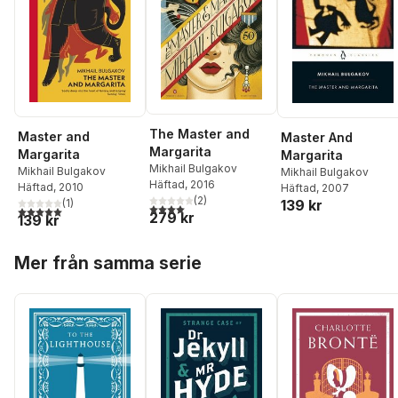
The Master and
Master and
Master And
Margarita
Margarita
Margarita
Mikhail Bulgakov
Mikhail Bulgakov
Mikhail Bulgakov
Häftad
, 2016
Häftad
, 2010
Häftad
, 2007
(
2
)
139 kr
(
1
)
4,0
utav 5 stjärnor. Totalt antal röster:
5,0
utav 5 stjärnor. Totalt antal röster:
279 kr
139 kr
Hoppa över listan
Mer från samma serie