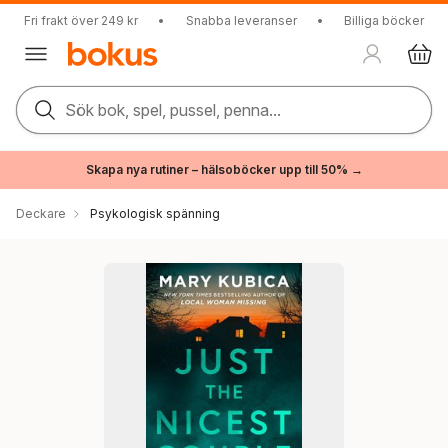
Fri frakt över 249 kr
•
Snabba leveranser
•
Billiga böcker
Sök bok, spel, pussel, penna...
Skapa nya rutiner – hälsoböcker upp till 50% →
Deckare
Psykologisk spänning