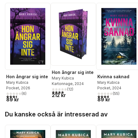
Hon ångrar sig inte
Hon ångrar sig inte
Kvinna saknad
Mary Kubica
Mary Kubica
Mary Kubica
Kartonnage
, 2024
Pocket
, 2026
Pocket
, 2024
(
12
)
3,9
utav 5 stjärnor. Totalt antal röster:
(
6
)
(
55
)
212 kr
3,5
utav 5 stjärnor. Totalt antal röster:
3,7
utav 5 stjärnor. Tota
89 kr
89 kr
Hoppa över listan
Du kanske också är intresserad av