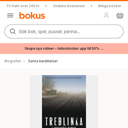
Fri frakt över 249 kr
•
Snabba leveranser
•
Billiga böcker
Sök bok, spel, pussel, penna...
Skapa nya rutiner – hälsoböcker upp till 50% →
Biografier
Sanna berättelser