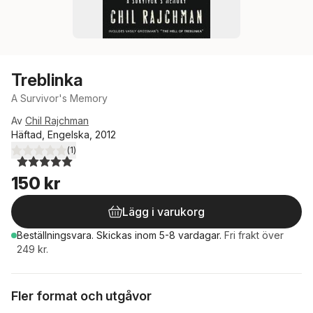
Treblinka
A Survivor's Memory
Av
Chil Rajchman
Häftad, Engelska, 2012
(
1
)
5,0
utav 5 stjärnor. Totalt antal röster:
150 kr
Lägg i varukorg
Beställningsvara.
Skickas
inom 5-8 vardagar
.
Fri frakt över
249 kr.
Fler format och utgåvor