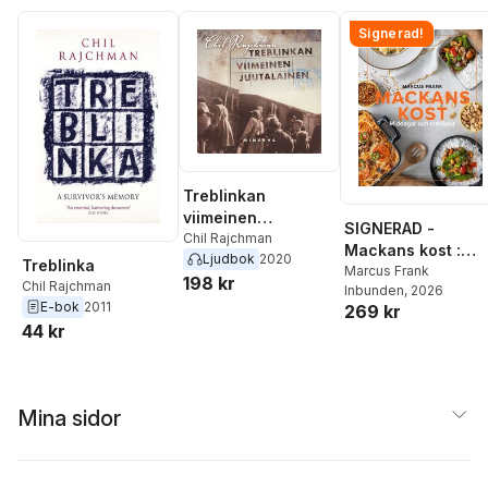
Signerad!
Treblinkan
viimeinen
SIGNERAD -
juutalainen
Chil Rajchman
Mackans kost :
Ljudbok
2020
Treblinka
Middagar och
Marcus Frank
198 kr
Chil Rajchman
Inbunden
, 2026
matlådor
E-bok
2011
269 kr
44 kr
Mina sidor