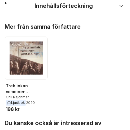
Innehållsförteckning
Hoppa över listan
Mer från samma författare
Treblinkan
viimeinen
juutalainen
Chil Rajchman
Ljudbok
2020
198 kr
Hoppa över listan
Du kanske också är intresserad av