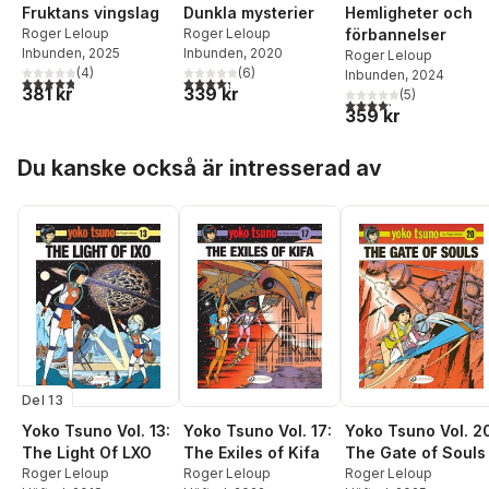
Fruktans vingslag
Hemligheter och
Dunkla mysterier
Roger Leloup
förbannelser
Roger Leloup
Inbunden
, 2025
Inbunden
, 2020
Roger Leloup
(
4
)
(
6
)
Inbunden
, 2024
4,8
utav 5 stjärnor. Totalt antal röster:
4,3
utav 5 stjärnor. Totalt antal röster:
381 kr
339 kr
(
5
)
4,2
utav 5 stjärnor. Tota
359 kr
Hoppa över listan
Du kanske också är intresserad av
Del 13
Yoko Tsuno Vol. 13:
Yoko Tsuno Vol. 17:
Yoko Tsuno Vol. 2
The Light Of LXO
The Exiles of Kifa
The Gate of Souls
Roger Leloup
Roger Leloup
Roger Leloup