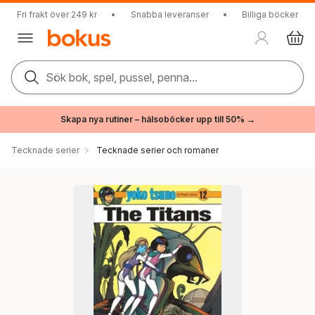
Fri frakt över 249 kr
•
Snabba leveranser
•
Billiga böcker
Sök bok, spel, pussel, penna...
Skapa nya rutiner – hälsoböcker upp till 50% →
Tecknade serier
Tecknade serier och romaner